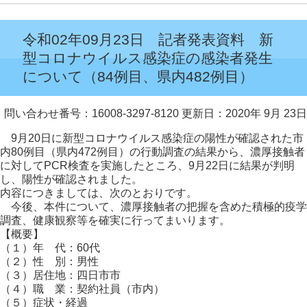
令和02年09月23日 記者発表資料 新
型コロナウイルス感染症の感染者発生
について（84例目、県内482例目）
問い合わせ番号：16008-3297-8120
更新日：2020年 9月 23日
9月20日に新型コロナウイルス感染症の陽性が確認された市
内80例目（県内472例目）の行動調査の結果から、濃厚接触者
に対してPCR検査を実施したところ、9月22日に結果が判明
し、陽性が確認されました。
内容につきましては、次のとおりです。
今後、本件について、濃厚接触者の把握を含めた積極的疫学
調査、健康観察等を確実に行ってまいります。
【概要】
（１）年 代：60代
（２）性 別：男性
（３）居住地：四日市市
（４）職 業：契約社員（市内）
（５）症状・経過