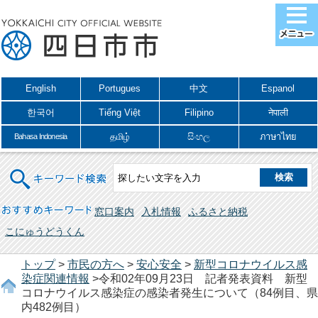
English
Portugues
中文
Espanol
한국어
Tiếng Việt
Filipino
नेपाली
தமிழ்
සිංහල
ภาษาไทย
Bahasa Indonesia
キーワード検索
おすすめキーワード
窓口案内
入札情報
ふるさと納税
こにゅうどうくん
トップ
>
市民の方へ
>
安心安全
>
新型コロナウイルス感
染症関連情報
>令和02年09月23日 記者発表資料 新型
コロナウイルス感染症の感染者発生について（84例目、県
内482例目）