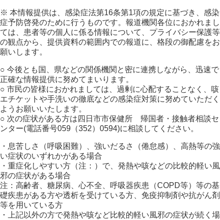
※ 本情報提供は、感染症法第16条第1項の規定に基づき、感染
症予防啓発のために行うものです。報道機関各位におかれまし
ては、患者等の個人に係る情報について、プライバシー保護等
の観点から、提供資料の範囲内での報道に、格段の御配慮をお
願いします。
○ 今後とも国、県などの関係機関と密に連携しながら、迅速で
正確な情報提供に努めてまいります。
○ 市民の皆様におかれましては、過剰に心配することなく、咳
エチケットや手洗いの徹底などの感染症対策に努めていただく
ようお願いいたします。
○ 次の症状がある方は四日市市保健所 帰国者・接触者相談セ
ンター(電話番号059（352）0594)に相談してください。
・息苦しさ（呼吸困難）、強いだるさ（倦怠感）、高熱等の強
い症状のいずれかがある場合
・重症化しやすい方（注：）で、発熱や咳などの比較的軽い風
邪の症状がある場合
注：高齢者、糖尿病、心不全、呼吸器疾患（COPD等）等の基
礎疾患がある方や透析を受けている方、免疫抑制剤や抗がん剤
等を用いている方
・上記以外の方で発熱や咳など比較的軽い風邪の症状が続く場