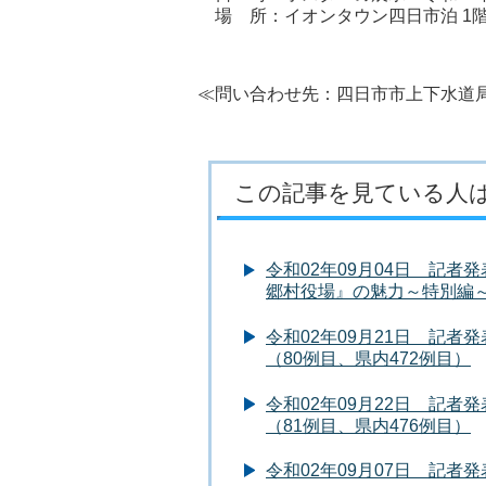
場 所：イオンタウン四日市泊 
≪問い合わせ先：四日市市上下水道局 生活
この記事を見ている人
令和02年09月04日 記者
郷村役場』の魅力～特別編
令和02年09月21日 記
（80例目、県内472例目）
令和02年09月22日 記
（81例目、県内476例目）
令和02年09月07日 記