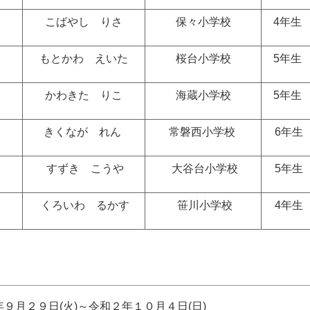
こばやし りさ
保々小学校
4年生
もとかわ えいた
桜台小学校
5年生
かわきた りこ
海蔵小学校
5年生
きくなが れん
常磐西小学校
6年生
すずき こうや
大谷台小学校
5年生
くろいわ るかす
笹川小学校
4年生
月２９日(火)～令和２年１０月４日(日)