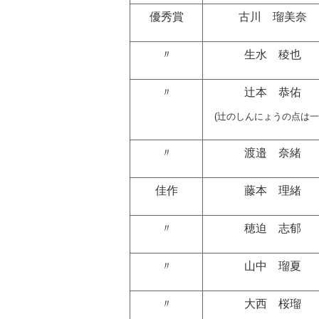
優秀賞
古川 瑠美奈
〃
生水 稜也
〃
辻本 恭佑
(辻のしんにょうの点は一
〃
渡邉 奈緒
佳作
藤本 理緒
〃
穂迫 志郁
〃
山中 瑠夏
〃
大西 桜瑠