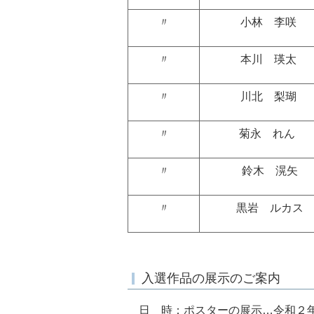
〃
小林 李咲
〃
本川 瑛太
〃
川北 梨瑚
〃
菊永 れん
〃
鈴木 滉矢
〃
黒岩 ルカス
入選作品の展示のご案内
日 時：ポスターの展示…令和２年９