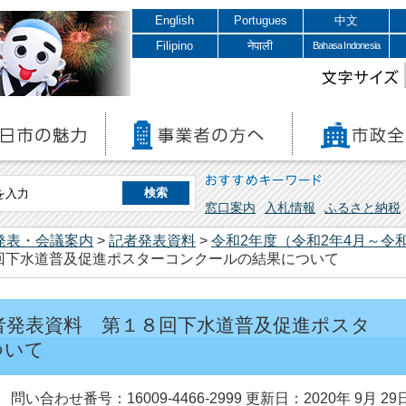
English
Portugues
中文
Filipino
नेपाली
Bahasa Indonesia
文字サイズ
おすすめキーワード
窓口案内
入札情報
ふるさと納税
発表・会議案内
>
記者発表資料
>
令和2年度（令和2年4月～令和
回下水道普及促進ポスターコンクールの結果について
 記者発表資料 第１８回下水道普及促進ポスタ
ついて
問い合わせ番号：16009-4466-2999
更新日：2020年 9月 29