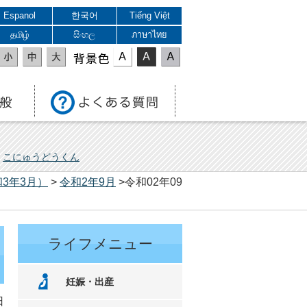
Espanol
한국어
Tiếng Việt
தமிழ்
සිංහල
ภาษาไทย
表示色
こにゅうどうくん
3年3月）
>
令和2年9月
>令和02年09
ライフメニュー
妊娠・出産
日