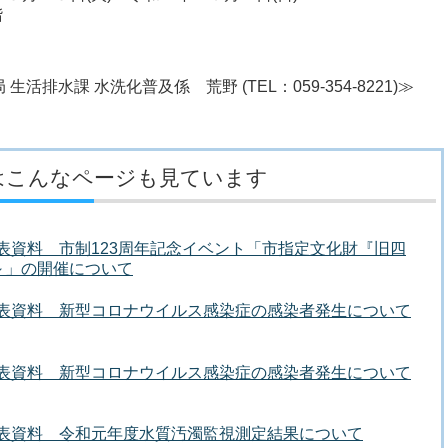
1階
排水課 水洗化普及係 荒野 (TEL：059-354-8221)≫
はこんなページも見ています
発表資料 市制123周年記念イベント「市指定文化財『旧四
～」の開催について
者発表資料 新型コロナウイルス感染症の感染者発生について
者発表資料 新型コロナウイルス感染症の感染者発生について
者発表資料 令和元年度水質汚濁監視測定結果について