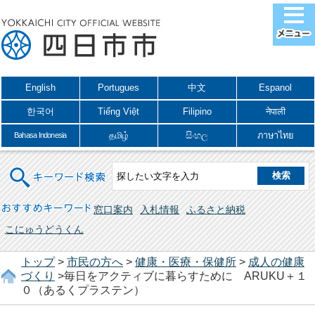
English
Portugues
中文
Espanol
한국어
Tiếng Việt
Filipino
नेपाली
தமிழ்
සිංහල
ภาษาไทย
Bahasa Indonesia
キーワード検索
おすすめキーワード
窓口案内
入札情報
ふるさと納税
こにゅうどうくん
トップ
>
市民の方へ
>
健康・医療・保健所
>
成人の健康
づくり
>毎日をアクティブに暮らすために ARUKU＋１
０（あるくプラステン）