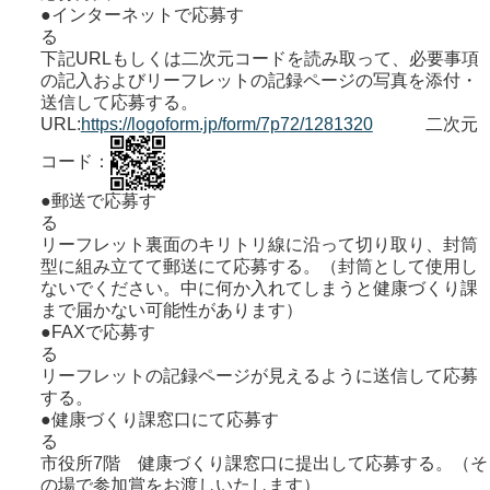
●インターネットで応募す
下記URLもしくは二次元コードを読み取って、必要事項
の記入およびリーフレットの記録ページの写真を添付・
送信して応募する。
URL:
https://logoform.jp/form/7p72/1281320
二次元
コード：
●郵送で応募す
リーフレット裏面のキリトリ線に沿って切り取り、封筒
型に組み立てて郵送にて応募する。（封筒として使用し
ないでください。中に何か入れてしまうと健康づくり課
まで届かない可能性があります）
●FAXで応募す
リーフレットの記録ページが見えるように送信して応募
する。
●健康づくり課窓口にて応募す
市役所7階 健康づくり課窓口に提出して応募する。（そ
の場で参加賞をお渡しいたします）