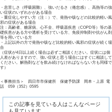
・息苦しさ（呼吸困難）、強いだるさ（倦怠感）、高熱等の強
い症状のいずれかがある場合
・重症化しやすい方（注：）で、発熱や咳などの比較的軽い風
邪の症状がある場合
注：高齢者、糖尿病、心不全、呼吸器疾患（COPD等）等の基
礎疾患がある方や透析を受けている方、免疫抑制剤や抗がん剤
等を用いている方
・上記以外の方で発熱や咳など比較的軽い風邪の症状が続く場
合
（症状が4日以上続く場合は必ずご相談ください。症状には個
人差がありますので、強い症状と思う場合にはすぐに相談して
ください。解熱剤などを飲み続けなければならない方も同様で
す）
＜事務担当＞ 四日市市保健所 保健予防課 岡本・上原 電
話 059（352）0595
この記事を見ている人はこんなページ
も見ています