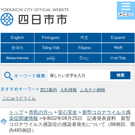
English
Portugues
中文
Espanol
한국어
Tiếng Việt
Filipino
नेपाली
தமிழ்
සිංහල
ภาษาไทย
Bahasa Indonesia
キーワード検索
おすすめキーワード
窓口案内
入札情報
ふるさと納税
こにゅうどうくん
トップ
>
市民の方へ
>
安心安全
>
新型コロナウイルス感
染症関連情報
>令和02年09月25日 記者発表資料 新型
コロナウイルス感染症の感染者発生について（86例目、県
内485例目）