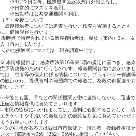
※9月22日以降、医療機関受診以外は外出はなし。
※日常的にマスクを着用。
※出勤時は公共交通機関を利用。
（７）今後について
濃厚接触者については調査を行い、検査を実施するととも
に、健康観察を行います。
現時点で特定されている濃厚接触者は、親族（市内）3人、友
人（市内）1人です。
その他接触者については、現在調査中です。
※ 本情報提供は、感染症法第16条第1項の規定に基づき、感染
症予防啓発のために行うものです。報道機関各位におかれまし
ては、患者等の個人に係る情報について、プライバシー保護等
の観点から、提供資料の範囲内での報道に、格段の御配慮をお
願いします。
○ 今後とも国、県などの関係機関と密に連携しながら、迅速で
正確な情報提供に努めてまいります。
○ 市民の皆様におかれましては、過剰に心配することなく、咳
エチケットや手洗いの徹底などの感染症対策に努めていただく
ようお願いいたします。
○ 次の症状がある方は四日市市保健所 帰国者・接触者相談セ
ンター(電話番号059（352）0594)に相談してください。