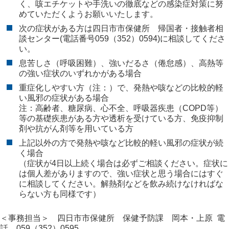
く、咳エチケットや手洗いの徹底などの感染症対策に努
めていただくようお願いいたします。
次の症状がある方は四日市市保健所 帰国者・接触者相
談センター(電話番号059（352）0594)に相談してくださ
い。
息苦しさ（呼吸困難）、強いだるさ（倦怠感）、高熱等
の強い症状のいずれかがある場合
重症化しやすい方（注：）で、発熱や咳などの比較的軽
い風邪の症状がある場合
注：高齢者、糖尿病、心不全、呼吸器疾患（COPD等）
等の基礎疾患がある方や透析を受けている方、免疫抑制
剤や抗がん剤等を用いている方
上記以外の方で発熱や咳など比較的軽い風邪の症状が続
く場合
（症状が4日以上続く場合は必ずご相談ください。症状に
は個人差がありますので、強い症状と思う場合にはすぐ
に相談してください。解熱剤などを飲み続けなければな
らない方も同様です）
＜事務担当＞ 四日市市保健所 保健予防課 岡本・上原 電
話 059（352）0595