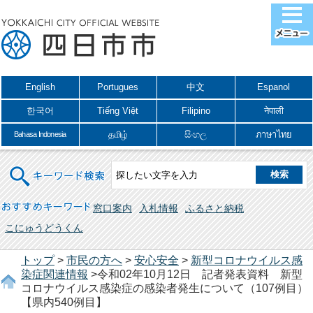
English
Portugues
中文
Espanol
한국어
Tiếng Việt
Filipino
नेपाली
தமிழ்
සිංහල
ภาษาไทย
Bahasa Indonesia
キーワード検索
おすすめキーワード
窓口案内
入札情報
ふるさと納税
こにゅうどうくん
トップ
>
市民の方へ
>
安心安全
>
新型コロナウイルス感
染症関連情報
>令和02年10月12日 記者発表資料 新型
コロナウイルス感染症の感染者発生について（107例目）
【県内540例目】