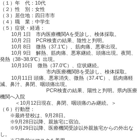
（１）年 代：10代
（２）性 別：女性
（３）居住地：四日市市
（４）職 業：中学生
（５）症状・経過：
10月 1日 市内医療機関Aを受診し、検体採取。
10月 2日 PCR検査の結果、陰性と判明。
10月 8日 微熱（37.1℃）、筋肉痛、悪寒出現。
10月 9日 解熱、筋肉痛、悪寒継続、頭痛出現。夜間、
発熱（38~38.9℃）出現。
10月10日 微熱（37.0℃）、症状継続。
市内医療機関Bを受診し、検体採取。
10月11日 頭痛、悪寒消失、微熱（37.4℃）、筋肉痛軽
減、鼻汁、鼻閉、咽頭痛出現。
PCR検査の結果、陽性と判明。県内医療
機関へ入院
＜10月12日現在、鼻閉、咽頭痛のみ継続。＞
（６）行動歴：
※最終登校は、9月28日。
※9月28日以降、親族宅に宿泊。
※9月29日以降、医療機関受診以外親族宅からの外出な
し。