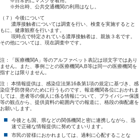
※日常的にマスクを着用。
※外出時、公共交通機関の利用はなし。
（７）今後について
濃厚接触者については調査を行い、検査を実施するとと
もに、健康観察を行います。
現時点で特定されている濃厚接触者は、親族３名です。
その他については、現在調査中です。
注：「医療機関A」等のアルファベット表記は頭文字ではあり
ません。また、事例ごとの医療機関A,B等は同一の医療機関を
指すとは限りません。
注： 本情報提供は、感染症法第16条第1項の規定に基づき、感
染症予防啓発のために行うものです。報道機関各位におかれま
しては、患者等の個人に係る情報について、プライバシー保護
等の観点から、提供資料の範囲内での報道に、格段の御配慮を
お願いします。
今後とも国、県などの関係機関と密に連携しながら、迅
速で正確な情報提供に努めてまいります。
市民の皆様におかれましては、過剰に心配することな