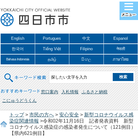
English
Portugues
中文
Espanol
한국어
Tiếng Việt
Filipino
नेपाली
தமிழ்
සිංහල
ภาษาไทย
Bahasa Indonesia
キーワード検索
おすすめキーワード
窓口案内
入札情報
ふるさと納税
こにゅうどうくん
トップ
>
市民の方へ
>
安心安全
>
新型コロナウイルス感
染症関連情報
>令和02年11月16日 記者発表資料 新型
コロナウイルス感染症の感染者発生について（121例目）
【県内621例目】