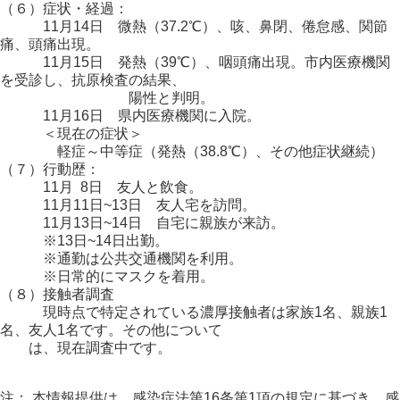
（６）症状・経過：
11月14日 微熱（37.2℃）、咳、鼻閉、倦怠感、関節
痛、頭痛出現。
11月15日 発熱（39℃）、咽頭痛出現。市内医療機関
を受診し、抗原検査の結果、
陽性と判明。
11月16日 県内医療機関に入院。
＜現在の症状＞
軽症～中等症（発熱（38.8℃）、その他症状継続）
（７）行動歴：
11月 8日 友人と飲食。
11月11日~13日 友人宅を訪問。
11月13日~14日 自宅に親族が来訪。
※13日~14日出勤。
※通勤は公共交通機関を利用。
※日常的にマスクを着用。
（８）接触者調査
現時点で特定されている濃厚接触者は家族1名、親族1
名、友人1名です。その他について
は、現在調査中です。
注： 本情報提供は、感染症法第16条第1項の規定に基づき、感