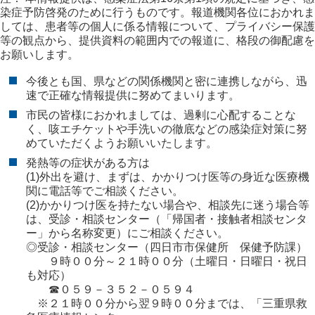
染症予防啓発のために行うものです。報道機関各位におかれま
しては、患者等の個人に係る情報について、プライバシー保護
等の観点から、提供資料の範囲内での報道に、格段の御配慮を
お願いします。
今後とも国、県などの関係機関と密に連携しながら、迅
速で正確な情報提供に努めてまいります。
市民の皆様におかれましては、過剰に心配することな
く、咳エチケットや手洗いの徹底などの感染症対策に努
めていただくようお願いいたします。
発熱等の症状がある方は
(1)外出を避け、まずは、かかりつけ医等の身近な医療機
関に電話等でご相談ください。
(2)かかりつけ医を持たない場合や、相談先に迷う場合等
は、受診・相談センター（「帰国者・接触者相談センタ
ー」から名称変更）にご相談ください。
◎受診・相談センター（四日市市保健所 保健予防課）
９時００分～２１時００分（土曜日・日曜日・祝日
も対応）
☎０５９－３５２－０５９４
※２１時００分から翌９時００分までは、「三重県救