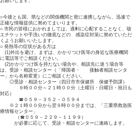
お願いします。
○今後とも国、県などの関係機関と密に連携しながら、迅速で
正確な情報提供に努めてまいります。
○ 市民の皆様におかれましては、過剰に心配することなく、咳
エチケットや手洗いの徹底などの 感染症対策に努めていただ
くようお願いいたします。
○ 発熱等の症状がある方は
(1)外出を避け、まずは、かかりつけ医等の身近な医療機関
に電話等でご相談ください。
(2)かかりつけ医を持たない場合や、相談先に迷う場合等
は、受診・相談センター（「帰国者・ 接触者相談センタ
ー」から名称変更）にご相談ください。
◎受診・相談センター（四日市市保健所 保健予防課）
９時００分～２１時００分（土曜日・日曜日・祝日も
対応）
☎０５９－３５２－０５９４
※２１時００分から翌９時００分までは、「三重県救急医
療情報センター」
（☎０５９－２２９－１１９９）
が必要に応じて、受診・相談センターに連絡します。