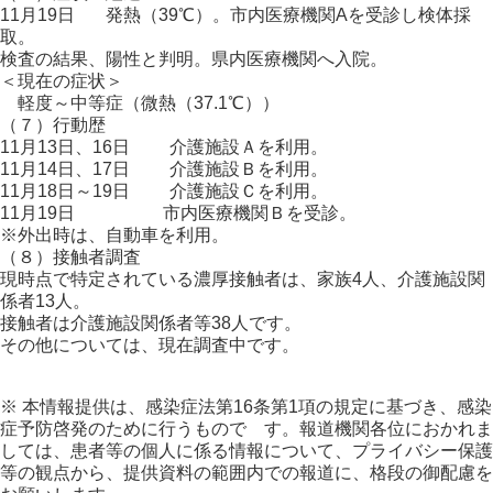
11月19日 発熱（39℃）。市内医療機関Aを受診し検体採
取。
検査の結果、陽性と判明。県内医療機関へ入院。
＜現在の症状＞
軽度～中等症（微熱（37.1℃））
（７）行動歴
11月13日、16日 介護施設Ａを利用。
11月14日、17日 介護施設Ｂを利用。
11月18日～19日 介護施設Ｃを利用。
11月19日 市内医療機関Ｂを受診。
※外出時は、自動車を利用。
（８）接触者調査
現時点で特定されている濃厚接触者は、家族4人、介護施設関
係者13人。
接触者は介護施設関係者等38人です。
その他については、現在調査中です。
※ 本情報提供は、感染症法第16条第1項の規定に基づき、感染
症予防啓発のために行うもので す。報道機関各位におかれま
しては、患者等の個人に係る情報について、プライバシー保護
等の観点から、提供資料の範囲内での報道に、格段の御配慮を