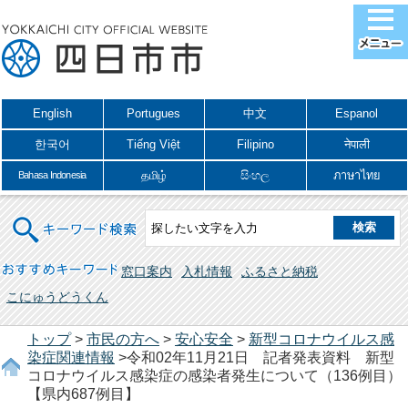
English
Portugues
中文
Espanol
한국어
Tiếng Việt
Filipino
नेपाली
தமிழ்
සිංහල
ภาษาไทย
Bahasa Indonesia
キーワード検索
おすすめキーワード
窓口案内
入札情報
ふるさと納税
こにゅうどうくん
トップ
>
市民の方へ
>
安心安全
>
新型コロナウイルス感
染症関連情報
>令和02年11月21日 記者発表資料 新型
コロナウイルス感染症の感染者発生について（136例目）
【県内687例目】