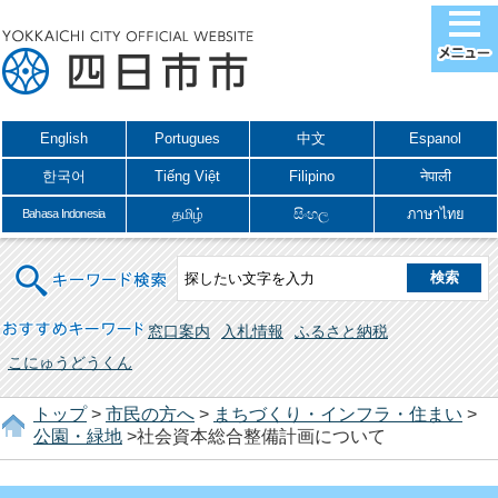
English
Portugues
中文
Espanol
한국어
Tiếng Việt
Filipino
नेपाली
தமிழ்
සිංහල
ภาษาไทย
Bahasa Indonesia
キーワード検索
おすすめキーワード
窓口案内
入札情報
ふるさと納税
こにゅうどうくん
トップ
>
市民の方へ
>
まちづくり・インフラ・住まい
>
公園・緑地
>社会資本総合整備計画について