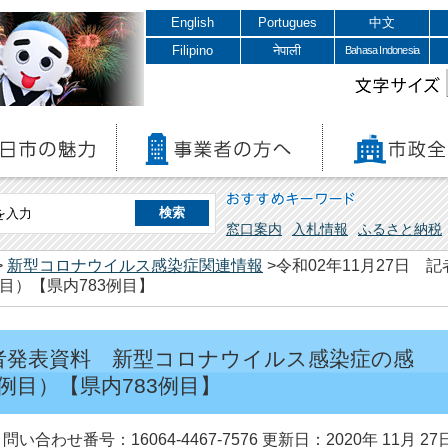
English
Portugues
中文
Filipino
नेपाली
Bahasa Indonesia
文字サイズ
おすすめキーワード
窓口案内
入札情報
ふるさと納税
>
新型コロナウイルス感染症関連情報
>令和02年11月27日
目）【県内783例目】
 記者発表資料 新型コロナウイルス感染症の感
例目）【県内783例目】
問い合わせ番号：16064-4467-7576
更新日：2020年 11月 27