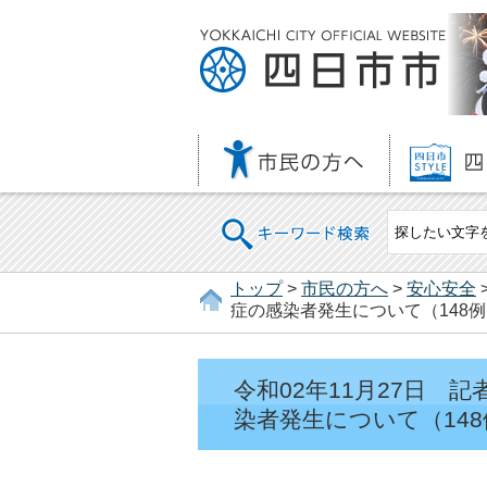
キーワード検索
トップ
>
市民の方へ
>
安心安全
症の感染者発生について（148例
令和02年11月27日
染者発生について（148