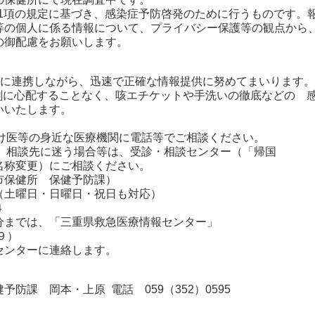
第1項の規定に基づき、感染症予防啓発のために行うものです。
等の個人に係る情報について、プライバシー保護等の観点から
の御配慮をお願いします。
密に連携しながら、迅速で正確な情報提供に努めてまいります。
剰に心配することなく、咳エチケットや手洗いの徹底などの 
いいたします。
つけ医等の身近な医療機関に電話等でご相談ください。
や、相談先に迷う場合等は、受診・相談センター（「帰国
称変更）にご相談ください。
保健所 保健予防課）
曜日・日曜日・祝日も対応）
４
までは、「三重県救急医療情報センター」
９）
ンターに連絡します。
防課 岡本・上原 電話 059（352）0595