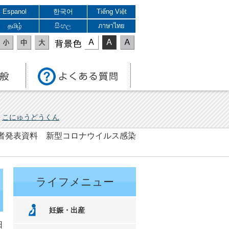
Espanol
한국어
Tiếng Việt
தமிழ்
සිංහල
ภาษาไทย
表示色
こにゅうどうくん
 記者発表資料 新型コロナウイルス感染
ライフメニュー
妊娠・出産
日