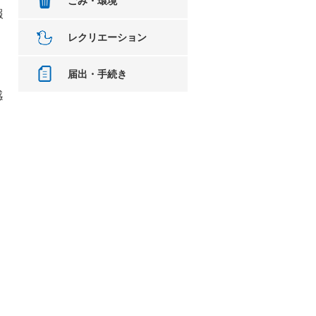
ごみ・環境
報
、
レクリエーション
届出・手続き
感