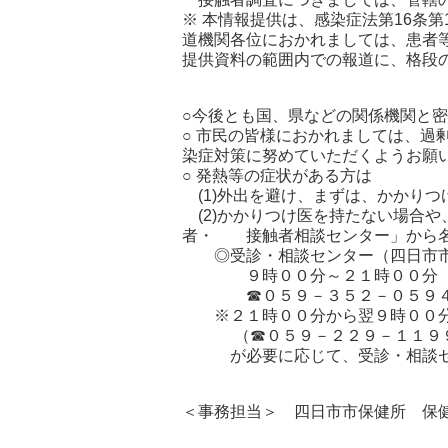
※ 本情報提供は、感染症法第16条
道機関各位におかれましては、患者
提供資料の範囲内での報道に、格段
○今後とも国、県などの関係機関と
○ 市民の皆様におかれましては、過
染症対策に努めていただくようお願
○ 発熱等の症状がある方は
(1)外出を避け、まずは、かかり
(2)かかりつけ医を持たない場合
者・ 接触者相談センター」から名
◎受診・相談センター（四日市市
９時００分～２１時００分（土
☎０５９－３５２－０５９
※２１時００分から翌９時００分
（☎０５９－２２９－１１９
が必要に応じて、受診・相談セ
＜事務担当＞ 四日市市保健所 保健予