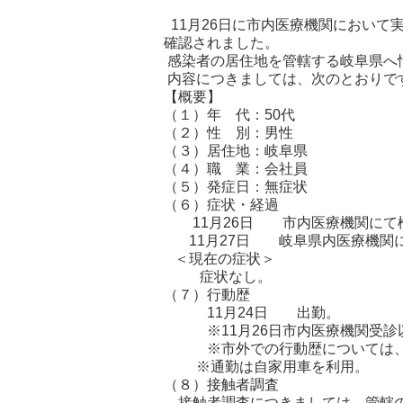
11月26日に市内医療機関において
確認されました。
感染者の居住地を管轄する岐阜県
内容につきましては、次のとおりで
【概要】
（１）年 代：50代
（２）性 別：男性
（３）居住地：岐阜県
（４）職 業：会社員
（５）発症日：無症状
（６）症状・経過
11月26日 市内医療機関にて
11月27日 岐阜県内医療機関
＜現在の症状＞
症状なし。
（７）行動歴
11月24日 出勤。
※11月26日市内医療機関受診
※市外での行動歴については、管
※通勤は自家用車を利用。
（８）接触者調査
接触者調査につきましては、管轄の