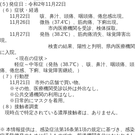
(５) 発症日：令和2年11月22日
（６）症状・経過
11月22日 咳、鼻汁、頭痛、咽頭痛、倦怠感出現。
11月26日 微熱（37.4℃）、筋肉痛、下痢出現。
市内医療機関を受診、検体採取。
11月27日 発熱（38.2℃）、筋肉痛消失、味覚障害出
現。
検査の結果、陽性と判明。県内医療機関
に入院。
＜現在の症状＞
軽症～中等症（発熱（38.7℃）、咳、鼻汁、咽頭痛、頭
痛、倦怠感、下痢、味覚障害継続。）
（７）行動歴
11月21日 市外の店舗で買い物。
※その他、医療機関受診以外は外出なし。
※公共交通機関の利用はなし。
※日常的にマスクを着用。
（８）接触者調査
現時点で特定されている濃厚接触者は、ありません。
※ 本情報提供は、感染症法第16条第1項の規定に基づき、感染