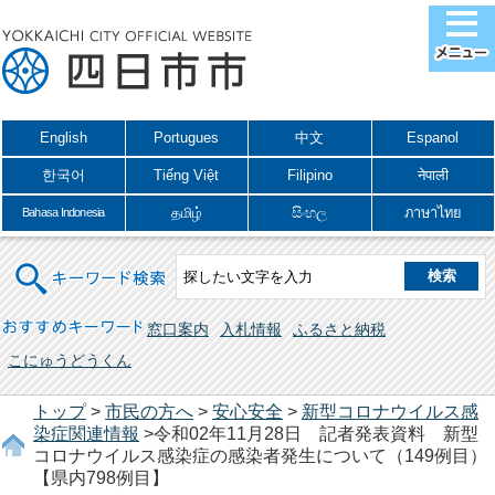
English
Portugues
中文
Espanol
한국어
Tiếng Việt
Filipino
नेपाली
தமிழ்
සිංහල
ภาษาไทย
Bahasa Indonesia
キーワード検索
おすすめキーワード
窓口案内
入札情報
ふるさと納税
こにゅうどうくん
トップ
>
市民の方へ
>
安心安全
>
新型コロナウイルス感
染症関連情報
>令和02年11月28日 記者発表資料 新型
コロナウイルス感染症の感染者発生について（149例目）
【県内798例目】