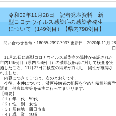
令和02年11月28日 記者発表資料 新
型コロナウイルス感染症の感染者発生
について（149例目）【県内798例目】
問い合わせ番号：16065-2997-7937
更新日：2020年 11月 28
日
11月25日に新型コロナウイルス感染症の陽性が確認された
市内146例目（県内758例目）の濃厚接触者に対して検査を実
施したころ、11月27日に検査の結果が判明し、陽性が確認さ
れました。
内容につきましては、次のとおりです。
今後、本件について、濃厚接触者の把握を含めた積極的疫学
調査、健康観察等を確実に行ってまいります。
【概要】
（１）年 代：50代
（２）性 別：女性
（３）居住地：四日市市
（４）職 業：無職