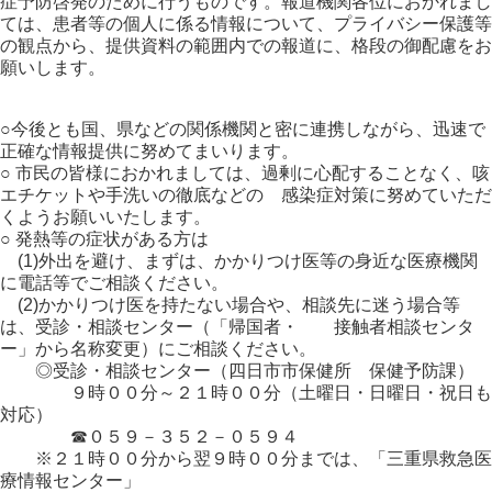
症予防啓発のために行うものです。報道機関各位におかれまし
ては、患者等の個人に係る情報について、プライバシー保護等
の観点から、提供資料の範囲内での報道に、格段の御配慮をお
願いします。
○今後とも国、県などの関係機関と密に連携しながら、迅速で
正確な情報提供に努めてまいります。
○ 市民の皆様におかれましては、過剰に心配することなく、咳
エチケットや手洗いの徹底などの 感染症対策に努めていただ
くようお願いいたします。
○ 発熱等の症状がある方は
(1)外出を避け、まずは、かかりつけ医等の身近な医療機関
に電話等でご相談ください。
(2)かかりつけ医を持たない場合や、相談先に迷う場合等
は、受診・相談センター（「帰国者・ 接触者相談センタ
ー」から名称変更）にご相談ください。
◎受診・相談センター（四日市市保健所 保健予防課）
９時００分～２１時００分（土曜日・日曜日・祝日も
対応）
☎０５９－３５２－０５９４
※２１時００分から翌９時００分までは、「三重県救急医
療情報センター」