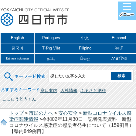
English
Portugues
中文
Espanol
한국어
Tiếng Việt
Filipino
नेपाली
தமிழ்
සිංහල
ภาษาไทย
Bahasa Indonesia
キーワード検索
おすすめキーワード
窓口案内
入札情報
ふるさと納税
こにゅうどうくん
トップ
>
市民の方へ
>
安心安全
>
新型コロナウイルス感
染症関連情報
>令和02年11月30日 記者発表資料 新型
コロナウイルス感染症の感染者発生について（159例目）
【県内849例目】