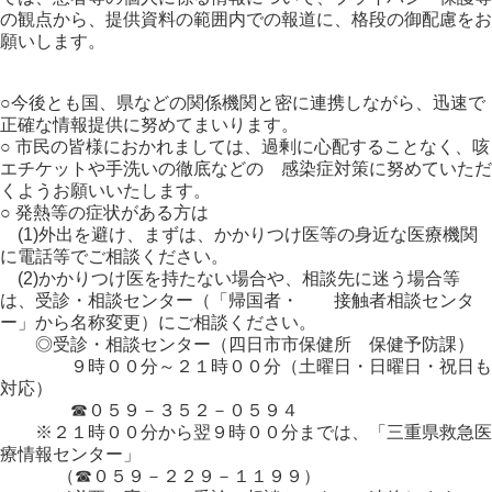
の観点から、提供資料の範囲内での報道に、格段の御配慮をお
願いします。
○今後とも国、県などの関係機関と密に連携しながら、迅速で
正確な情報提供に努めてまいります。
○ 市民の皆様におかれましては、過剰に心配することなく、咳
エチケットや手洗いの徹底などの 感染症対策に努めていただ
くようお願いいたします。
○ 発熱等の症状がある方は
(1)外出を避け、まずは、かかりつけ医等の身近な医療機関
に電話等でご相談ください。
(2)かかりつけ医を持たない場合や、相談先に迷う場合等
は、受診・相談センター（「帰国者・ 接触者相談センタ
ー」から名称変更）にご相談ください。
◎受診・相談センター（四日市市保健所 保健予防課）
９時００分～２１時００分（土曜日・日曜日・祝日も
対応）
☎０５９－３５２－０５９４
※２１時００分から翌９時００分までは、「三重県救急医
療情報センター」
（☎０５９－２２９－１１９９）