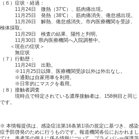
（６）症状・経過：
11月24日 微熱（37℃）、筋肉痛出現。
11月25日 発熱（38℃）、筋肉痛消失、倦怠感出現。
11月26日 解熱、倦怠感消失。市内医療機関を受診、
検体採取。
11月29日 検査の結果、陽性と判明。
11月30日 県内医療機関へ入院調整中。
＜現在の症状＞
無症状
（７）行動歴：
11月24日 出勤。
※11月25日以降、医療機関受診以外は外出なし。
※通勤は自家用車を利用。
※日常的にマスクを着用。
（８）接触者調査
現時点で特定されている濃厚接触者は、158例目と同じ
です。
※ 本情報提供は、感染症法第16条第1項の規定に基づき、感染
症予防啓発のために行うものです。報道機関各位におかれまし
ては、患者等の個人に係る情報について、プライバシー保護等