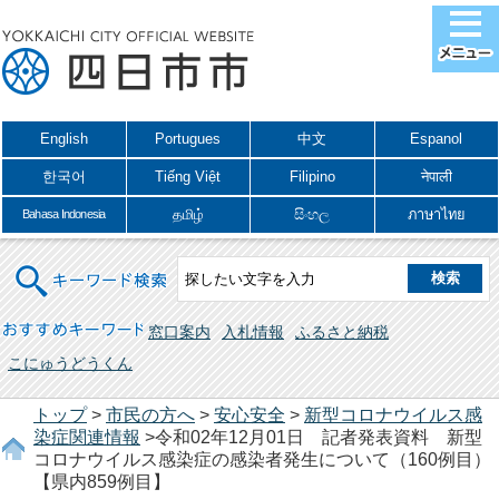
English
Portugues
中文
Espanol
한국어
Tiếng Việt
Filipino
नेपाली
தமிழ்
සිංහල
ภาษาไทย
Bahasa Indonesia
キーワード検索
おすすめキーワード
窓口案内
入札情報
ふるさと納税
こにゅうどうくん
トップ
>
市民の方へ
>
安心安全
>
新型コロナウイルス感
染症関連情報
>令和02年12月01日 記者発表資料 新型
コロナウイルス感染症の感染者発生について（160例目）
【県内859例目】