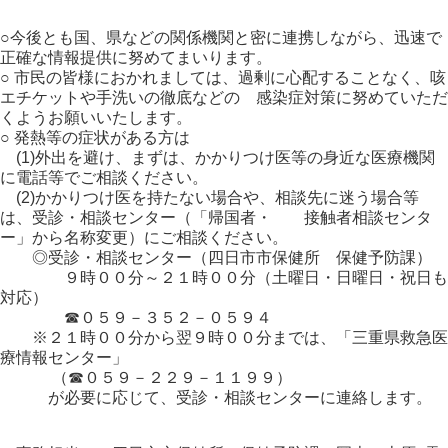
○今後とも国、県などの関係機関と密に連携しながら、迅速で
正確な情報提供に努めてまいります。
○ 市民の皆様におかれましては、過剰に心配することなく、咳
エチケットや手洗いの徹底などの 感染症対策に努めていただ
くようお願いいたします。
○ 発熱等の症状がある方は
(1)外出を避け、まずは、かかりつけ医等の身近な医療機関
に電話等でご相談ください。
(2)かかりつけ医を持たない場合や、相談先に迷う場合等
は、受診・相談センター（「帰国者・ 接触者相談センタ
ー」から名称変更）にご相談ください。
◎受診・相談センター（四日市市保健所 保健予防課）
９時００分～２１時００分（土曜日・日曜日・祝日も
対応）
☎０５９－３５２－０５９４
※２１時００分から翌９時００分までは、「三重県救急医
療情報センター」
（☎０５９－２２９－１１９９）
が必要に応じて、受診・相談センターに連絡します。