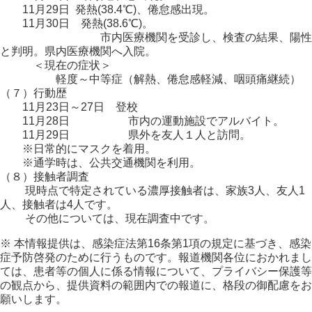
11月29日 発熱(38.4℃)、倦怠感出現。
11月30日 発熱(38.6℃)。
市内医療機関を受診し、検査の結果、陽性
と判明。県内医療機関へ入院。
＜現在の症状＞
軽度～中等症（解熱、倦怠感軽減、咽頭痛継続）
（７）行動歴
11月23日～27日 登校
11月28日 市内の運動施設でアルバイト。
11月29日 県外を友人１人と訪問。
※日常的にマスクを着用。
※通学時は、公共交通機関を利用。
（８）接触者調査
現時点で特定されている濃厚接触者は、家族3人、友人1
人、接触者は4人です。
その他については、現在調査中です。
※ 本情報提供は、感染症法第16条第1項の規定に基づき、感染
症予防啓発のために行うものです。報道機関各位におかれまし
ては、患者等の個人に係る情報について、プライバシー保護等
の観点から、提供資料の範囲内での報道に、格段の御配慮をお
願いします。