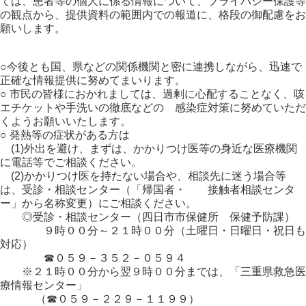
ては、患者等の個人に係る情報について、プライバシー保護等
の観点から、提供資料の範囲内での報道に、格段の御配慮をお
願いします。
○今後とも国、県などの関係機関と密に連携しながら、迅速で
正確な情報提供に努めてまいります。
○ 市民の皆様におかれましては、過剰に心配することなく、咳
エチケットや手洗いの徹底などの 感染症対策に努めていただ
くようお願いいたします。
○ 発熱等の症状がある方は
(1)外出を避け、まずは、かかりつけ医等の身近な医療機関
に電話等でご相談ください。
(2)かかりつけ医を持たない場合や、相談先に迷う場合等
は、受診・相談センター（「帰国者・ 接触者相談センタ
ー」から名称変更）にご相談ください。
◎受診・相談センター（四日市市保健所 保健予防課）
９時００分～２１時００分（土曜日・日曜日・祝日も
対応）
☎０５９－３５２－０５９４
※２１時００分から翌９時００分までは、「三重県救急医
療情報センター」
（☎０５９－２２９－１１９９）