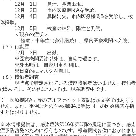
12月 1日 鼻汁、鼻閉出現。
12月 2日 市内医療機関Aを受診。
12月 4日 鼻閉消失。市内医療機関Bを受診し、検
体採取。
12月 5日 検査の結果、陽性と判明。
＜現在の症状＞
軽症～中等症（鼻汁継続）。県内医療機関へ入院。
（７）行動歴
12月 3日 出勤。
※医療機関受診以外は、自宅で過ごす。
※外出時は、自家用車を利用。
※日常的にマスクを着用。
（８）接触者調査
現時点で特定されている濃厚接触者はいません。接触者
は5人です。その他については、現在調査中です。
※「医療機関A」等のアルファベット表記は頭文字ではありま
せん。また、事例ごとの医療機関A,B等は同一の医療機関を指
すとは限りません。
※ 本情報提供は、感染症法第16条第1項の規定に基づき、感染
症予防啓発のために行うものです。報道機関各位におかれまし