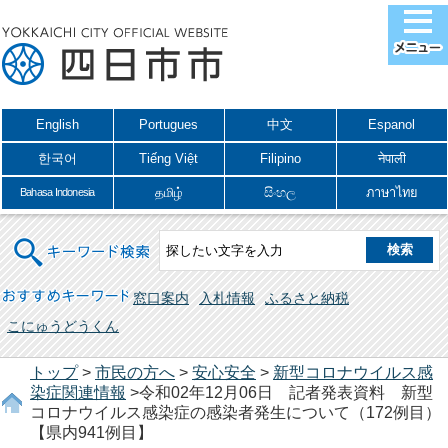
English
Portugues
中文
Espanol
한국어
Tiếng Việt
Filipino
नेपाली
தமிழ்
සිංහල
ภาษาไทย
Bahasa Indonesia
キーワード検索
おすすめキーワード
窓口案内
入札情報
ふるさと納税
こにゅうどうくん
トップ
>
市民の方へ
>
安心安全
>
新型コロナウイルス感
染症関連情報
>令和02年12月06日 記者発表資料 新型
コロナウイルス感染症の感染者発生について（172例目）
【県内941例目】