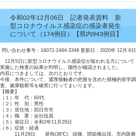
令和02年12月06日 記者発表資料 新
型コロナウイルス感染症の感染者発生
について（174例目）【県内943例目】
問い合わせ番号：16072-2484-3348
更新日：2020年 12月 6日
12月5日に新型コロナウイルス感染症が疑われる方について
実施した検査の結果が判明し、陽性が確認されました。
内容につきましては、次のとおりです。
今後、本件について、濃厚接触者の把握を含めた積極的疫学調
査、健康観察等を確実に行ってまいります。
【概要】
（１）年 代：60代
（２）性 別：男性
（３）居住地：四日市市
（４）職 業：会社役員
（５）発症日：令和2年11月29日
（６）症状・経過
11月29日 発熱(38℃)、頭痛、関節痛出現。市内医療