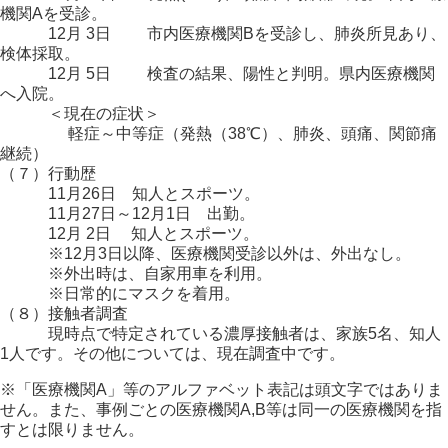
機関Aを受診。
12月 3日 市内医療機関Bを受診し、肺炎所見あり、
検体採取。
12月 5日 検査の結果、陽性と判明。県内医療機関
へ入院。
＜現在の症状＞
軽症～中等症（発熱（38℃）、肺炎、頭痛、関節痛
継続）
（７）行動歴
11月26日 知人とスポーツ。
11月27日～12月1日 出勤。
12月 2日 知人とスポーツ。
※12月3日以降、医療機関受診以外は、外出なし。
※外出時は、自家用車を利用。
※日常的にマスクを着用。
（８）接触者調査
現時点で特定されている濃厚接触者は、家族5名、知人
1人です。その他については、現在調査中です。
※「医療機関A」等のアルファベット表記は頭文字ではありま
せん。また、事例ごとの医療機関A,B等は同一の医療機関を指
すとは限りません。