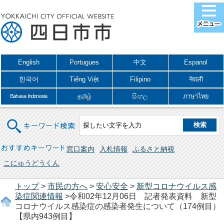
English
Portugues
中文
Espanol
한국어
Tiếng Việt
Filipino
नेपाली
தமிழ்
සිංහල
ภาษาไทย
Bahasa Indonesia
キーワード検索
おすすめキーワード
窓口案内
入札情報
ふるさと納税
こにゅうどうくん
トップ
>
市民の方へ
>
安心安全
>
新型コロナウイルス感
染症関連情報
>令和02年12月06日 記者発表資料 新型
コロナウイルス感染症の感染者発生について（174例目）
【県内943例目】