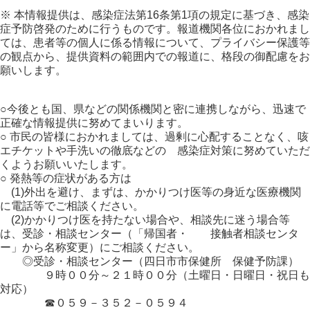
※ 本情報提供は、感染症法第16条第1項の規定に基づき、感染
症予防啓発のために行うものです。報道機関各位におかれまし
ては、患者等の個人に係る情報について、プライバシー保護等
の観点から、提供資料の範囲内での報道に、格段の御配慮をお
願いします。
○今後とも国、県などの関係機関と密に連携しながら、迅速で
正確な情報提供に努めてまいります。
○ 市民の皆様におかれましては、過剰に心配することなく、咳
エチケットや手洗いの徹底などの 感染症対策に努めていただ
くようお願いいたします。
○ 発熱等の症状がある方は
(1)外出を避け、まずは、かかりつけ医等の身近な医療機関
に電話等でご相談ください。
(2)かかりつけ医を持たない場合や、相談先に迷う場合等
は、受診・相談センター（「帰国者・ 接触者相談センタ
ー」から名称変更）にご相談ください。
◎受診・相談センター（四日市市保健所 保健予防課）
９時００分～２１時００分（土曜日・日曜日・祝日も
対応）
☎０５９－３５２－０５９４