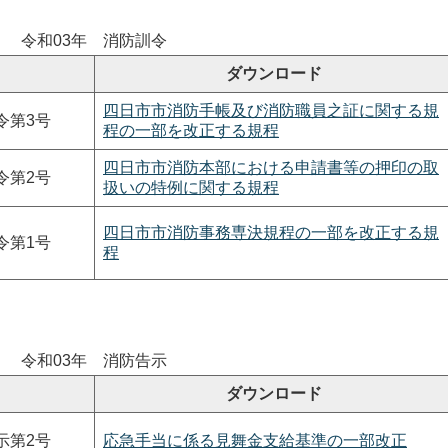
令和03年 消防訓令
ダウンロード
四日市市消防手帳及び消防職員之証に関する規
令第3号
程の一部を改正する規程
四日市市消防本部における申請書等の押印の取
令第2号
扱いの特例に関する規程
四日市市消防事務専決規程の一部を改正する規
令第1号
程
令和03年 消防告示
ダウンロード
示第2号
応急手当に係る見舞金支給基準の一部改正