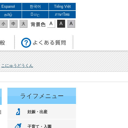
Espanol
한국어
Tiếng Việt
தமிழ்
සිංහල
ภาษาไทย
表示色
こにゅうどうくん
ライフメニュー
妊娠・出産
日
子育て・入園