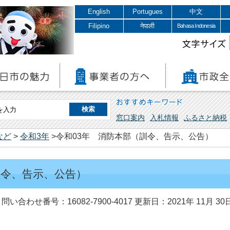
English
Portugues
中文
Filipino
नेपाली
Bahasa Indonesia
文字サイズ
おすすめキーワード
窓口案内
入札情報
ふるさと納税
など
>
令和3年
>令和03年 消防本部（訓令、告示、公告）
訓令、告示、公告）
問い合わせ番号：16082-7900-4017
更新日：2021年 11月 30