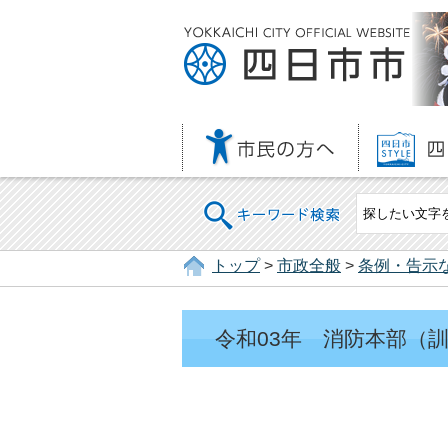
キーワード検索
トップ
>
市政全般
>
条例・告示
令和03年 消防本部（