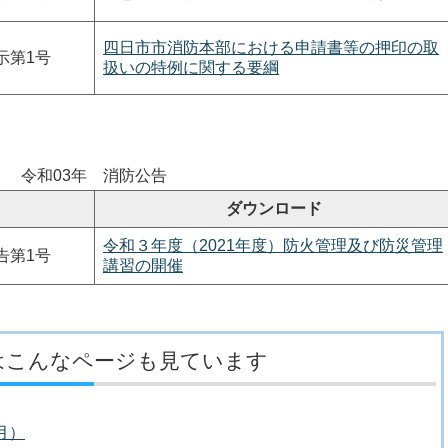
四日市市消防本部における申請書等の押印の取
示第1号
扱いの特例に関する要綱
令和03年 消防公告
ダウンロード
令和３年度（2021年度）防火管理及び防災管理
告第1号
講習の開催
はこんなページも見ています
月）