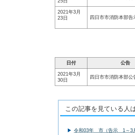
25日
2021年3月
四日市市消防本部告
23日
日付
公告
2021年3月
四日市市消防本部公
30日
この記事を見ている人
令和03年 市（告示 1～3