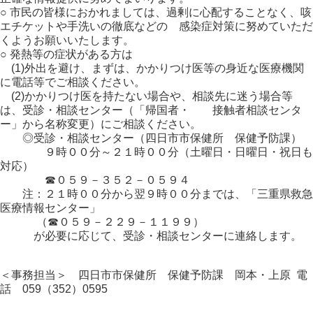
○ 市民の皆様におかれましては、過剰に心配することなく、咳
エチケットや手洗いの徹底などの 感染症対策に努めていただ
くようお願いいたします。
○ 発熱等の症状がある方は
(1)外出を避け、まずは、かかりつけ医等の身近な医療機関
に電話等でご相談ください。
(2)かかりつけ医を持たない場合や、相談先に迷う場合等
は、受診・相談センター（「帰国者・ 接触者相談センタ
ー」から名称変更）にご相談ください。
◎受診・相談センター（四日市市保健所 保健予防課）
９時００分～２１時００分（土曜日・日曜日・祝日も
対応）
☎０５９－３５２－０５９４
注：２１時００分から翌９時００分までは、「三重県救急
医療情報センター」
（☎０５９－２２９－１１９９）
が必要に応じて、受診・相談センターに連絡します。
＜事務担当＞ 四日市市保健所 保健予防課 岡本・上原 電
話 059（352）0595