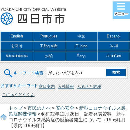
English
Portugues
中文
Espanol
한국어
Tiếng Việt
Filipino
नेपाली
தமிழ்
සිංහල
ภาษาไทย
Bahasa Indonesia
キーワード検索
おすすめキーワード
窓口案内
入札情報
ふるさと納税
こにゅうどうくん
トップ
>
市民の方へ
>
安心安全
>
新型コロナウイルス感
染症関連情報
>令和02年12月26日 記者発表資料 新型
コロナウイルス感染症の感染者発生について（195例目）
【県内1199例目】