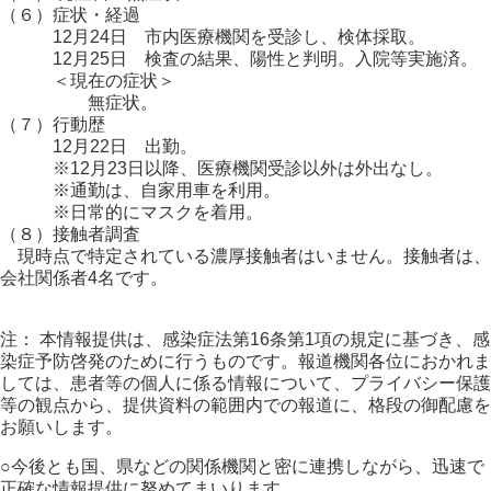
（６）症状・経過
12月24日 市内医療機関を受診し、検体採取。
12月25日 検査の結果、陽性と判明。入院等実施済。
＜現在の症状＞
無症状。
（７）行動歴
12月22日 出勤。
※12月23日以降、医療機関受診以外は外出なし。
※通勤は、自家用車を利用。
※日常的にマスクを着用。
（８）接触者調査
現時点で特定されている濃厚接触者はいません。接触者は、
会社関係者4名です。
注： 本情報提供は、感染症法第16条第1項の規定に基づき、感
染症予防啓発のために行うものです。報道機関各位におかれま
しては、患者等の個人に係る情報について、プライバシー保護
等の観点から、提供資料の範囲内での報道に、格段の御配慮を
お願いします。
○今後とも国、県などの関係機関と密に連携しながら、迅速で
正確な情報提供に努めてまいります。