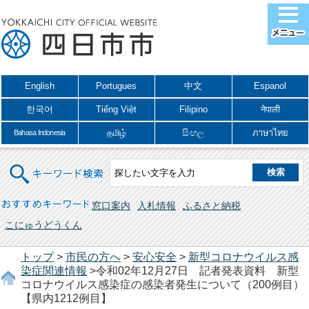
English
Portugues
中文
Espanol
한국어
Tiếng Việt
Filipino
नेपाली
தமிழ்
සිංහල
ภาษาไทย
Bahasa Indonesia
キーワード検索
おすすめキーワード
窓口案内
入札情報
ふるさと納税
こにゅうどうくん
トップ
>
市民の方へ
>
安心安全
>
新型コロナウイルス感
染症関連情報
>令和02年12月27日 記者発表資料 新型
コロナウイルス感染症の感染者発生について（200例目）
【県内1212例目】