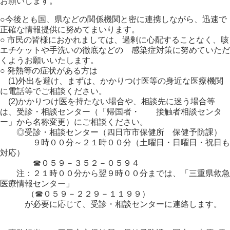
お願いします。
○今後とも国、県などの関係機関と密に連携しながら、迅速で
正確な情報提供に努めてまいります。
○ 市民の皆様におかれましては、過剰に心配することなく、咳
エチケットや手洗いの徹底などの 感染症対策に努めていただ
くようお願いいたします。
○ 発熱等の症状がある方は
(1)外出を避け、まずは、かかりつけ医等の身近な医療機関
に電話等でご相談ください。
(2)かかりつけ医を持たない場合や、相談先に迷う場合等
は、受診・相談センター（「帰国者・ 接触者相談センタ
ー」から名称変更）にご相談ください。
◎受診・相談センター（四日市市保健所 保健予防課）
９時００分～２１時００分（土曜日・日曜日・祝日も
対応）
☎０５９－３５２－０５９４
注：２１時００分から翌９時００分までは、「三重県救急
医療情報センター」
（☎０５９－２２９－１１９９）
が必要に応じて、受診・相談センターに連絡します。