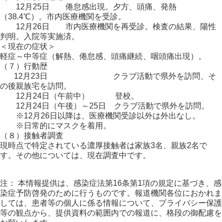
12月25日 倦怠感出現。夕方、頭痛、発熱
（38.4℃）。市内医療機関を受診。
12月26日 市内医療機関を再受診。検査の結果、陽性
判明。入院等実施済。
＜現在の症状＞
軽症～中等症（解熱、倦怠感、頭痛継続、咽頭痛出現）。
（７）行動歴
12月23日 クラブ活動で県外を訪問、そ
の後親族宅を訪問。
12月24日（午前中） 登校。
12月24日（午後）～25日 クラブ活動で県外を訪問。
※12月26日以降は、医療機関受診以外は外出なし。
※日常的にマスクを着用。
（８）接触者調査
現時点で特定されている濃厚接触者は家族3名、親族2名で
す。その他については、現在調査中です。
注： 本情報提供は、感染症法第16条第1項の規定に基づき、感
染症予防啓発のために行うものです。報道機関各位におかれま
しては、患者等の個人に係る情報について、プライバシー保護
等の観点から、提供資料の範囲内での報道に、格段の御配慮を