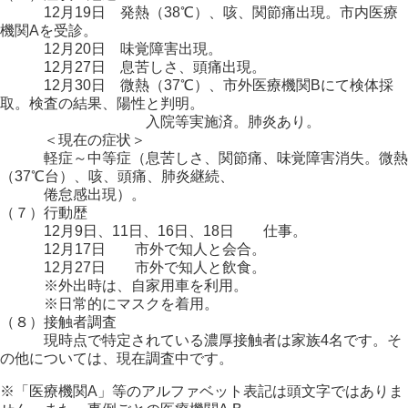
12月19日 発熱（38℃）、咳、関節痛出現。市内医療
機関Aを受診。
12月20日 味覚障害出現。
12月27日 息苦しさ、頭痛出現。
12月30日 微熱（37℃）、市外医療機関Bにて検体採
取。検査の結果、陽性と判明。
入院等実施済。肺炎あり。
＜現在の症状＞
軽症～中等症（息苦しさ、関節痛、味覚障害消失。微熱
（37℃台）、咳、頭痛、肺炎継続、
倦怠感出現）。
（７）行動歴
12月9日、11日、16日、18日 仕事。
12月17日 市外で知人と会合。
12月27日 市外で知人と飲食。
※外出時は、自家用車を利用。
※日常的にマスクを着用。
（８）接触者調査
現時点で特定されている濃厚接触者は家族4名です。そ
の他については、現在調査中です。
※「医療機関A」等のアルファベット表記は頭文字ではありま