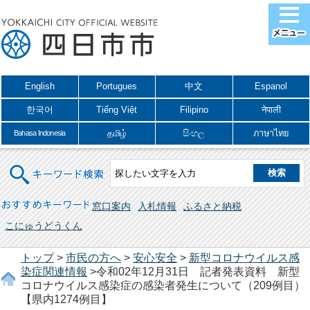
English
Portugues
中文
Espanol
한국어
Tiếng Việt
Filipino
नेपाली
தமிழ்
සිංහල
ภาษาไทย
Bahasa Indonesia
キーワード検索
おすすめキーワード
窓口案内
入札情報
ふるさと納税
こにゅうどうくん
トップ
>
市民の方へ
>
安心安全
>
新型コロナウイルス感
染症関連情報
>令和02年12月31日 記者発表資料 新型
コロナウイルス感染症の感染者発生について（209例目）
【県内1274例目】