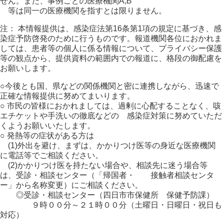
せん。また、事例ごとの医療機関A,B
等は同一の医療機関を指すとは限りません。
注： 本情報提供は、感染症法第16条第1項の規定に基づき、感
染症予防啓発のために行うものです。報道機関各位におかれま
しては、患者等の個人に係る情報について、プライバシー保護
等の観点から、提供資料の範囲内での報道に、格段の御配慮を
お願いします。
○今後とも国、県などの関係機関と密に連携しながら、迅速で
正確な情報提供に努めてまいります。
○ 市民の皆様におかれましては、過剰に心配することなく、咳
エチケットや手洗いの徹底などの 感染症対策に努めていただ
くようお願いいたします。
○ 発熱等の症状がある方は
(1)外出を避け、まずは、かかりつけ医等の身近な医療機関
に電話等でご相談ください。
(2)かかりつけ医を持たない場合や、相談先に迷う場合等
は、受診・相談センター（「帰国者・ 接触者相談センタ
ー」から名称変更）にご相談ください。
◎受診・相談センター（四日市市保健所 保健予防課）
９時００分～２１時００分（土曜日・日曜日・祝日も
対応）