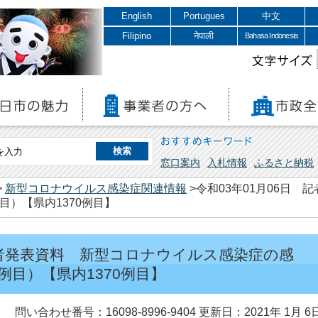
English
Portugues
中文
Filipino
नेपाली
Bahasa Indonesia
文字サイズ
おすすめキーワード
窓口案内
入札情報
ふるさと納税
>
新型コロナウイルス感染症関連情報
>令和03年01月06日
目）【県内1370例目】
 記者発表資料 新型コロナウイルス感染症の感
例目）【県内1370例目】
問い合わせ番号：16098-8996-9404
更新日：2021年 1月 6