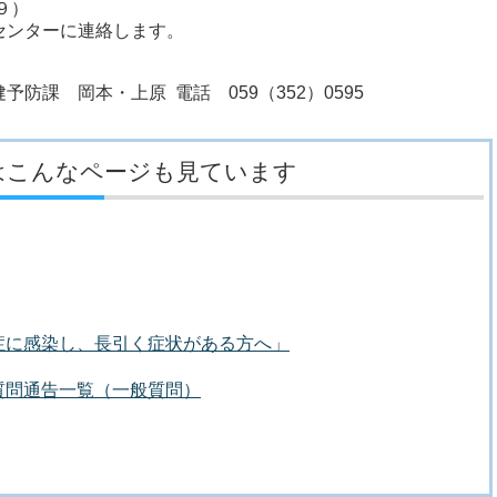
９）
ンターに連絡します。
防課 岡本・上原 電話 059（352）0595
はこんなページも見ています
症に感染し、長引く症状がある方へ」
質問通告一覧（一般質問）