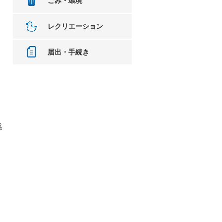
ごみ・環境
レクリエーション
届出・手続き
。
感