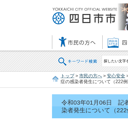
キーワード検索
トップ
>
市民の方へ
>
安心安全
症の感染者発生について（222例
令和03年01月06日
染者発生について（222