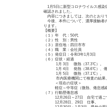
1月5日に新型コロナウイルス感染
確認されました。
内容につきましては、次のとおり
今後、本件について、濃厚接触者の
ります。
【概要】
（１）年 代：50代
（２）性 別：男性
（３）居住地：四日市市
（４）職 業：会社員
（５）発症日：令和3年1月3日
（６）症状・経過
1月 3日 微熱（37.3℃）。
1月 4日 発熱（38.6℃）、
1月 5日 微熱（37.1℃）。
市内医療機関にて検査の結果、
＜現在の症状＞
軽症～中等症（微熱、倦怠感継
（７）行動歴倦怠感
12月26日～27日 自宅で過ご
12月28日、29日 仕事。
12月30日～1月3日 県外の親