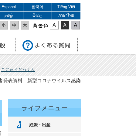
Espanol
한국어
Tiếng Việt
தமிழ்
සිංහල
ภาษาไทย
表示色
こにゅうどうくん
 記者発表資料 新型コロナウイルス感染
ライフメニュー
妊娠・出産
日