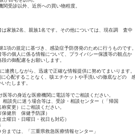
関受診以外、近所への買い物程度。
。
は家族2名、親族1名です。その他については、現在調 査中
条第1項の規定に基づき、感染症予防啓発のために行うものです
者等の個人に係る情報について、プライバシー保護等の観点か
格段の御配慮をお願いします。
密に連携しながら、迅速で正確な情報提供に努めてまいります。
剰に心配することなく、咳エチケットや手洗いの徹底などの 
いいたします。
つけ医等の身近な医療機関に電話等でご相談ください。
や、相談先に迷う場合等は、受診・相談センター（「帰国
称変更）にご相談ください。
保健所 保健予防課）
曜日・日曜日・祝日も対応）
４
分までは、「三重県救急医療情報センター」