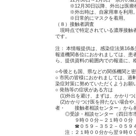
※12月30日以降、外出は医療機
※外出時は、自家用車を利用
※日常的にマスクを着用。
（８）接触者調査
現時点で特定されている濃厚接触者
です。
注： 本情報提供は、感染症法第16
報道機関各位におかれましては、患
ら、提供資料の範囲内での報道に、
○今後とも国、県などの関係機関と
○ 市民の皆様におかれましては、過
染症対策に努めていただくようお願
○ 発熱等の症状がある方は
(1)外出を避け、まずは、かかり
(2)かかりつけ医を持たない場合
者・ 接触者相談センター」から名
◎受診・相談センター（四日市市
９時００分～２１時００分（土
☎０５９－３５２－０５９
注：２１時００分から翌９時００