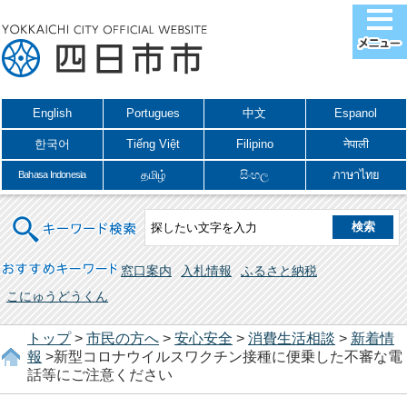
English
Portugues
中文
Espanol
한국어
Tiếng Việt
Filipino
नेपाली
தமிழ்
සිංහල
ภาษาไทย
Bahasa Indonesia
キーワード検索
おすすめキーワード
窓口案内
入札情報
ふるさと納税
こにゅうどうくん
トップ
>
市民の方へ
>
安心安全
>
消費生活相談
>
新着情
報
>新型コロナウイルスワクチン接種に便乗した不審な電
話等にご注意ください