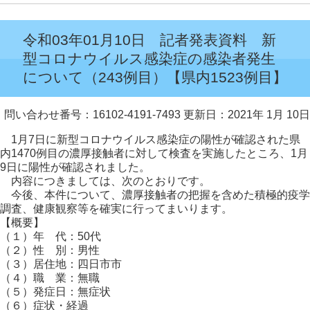
令和03年01月10日 記者発表資料 新
型コロナウイルス感染症の感染者発生
について（243例目）【県内1523例目】
問い合わせ番号：16102-4191-7493
更新日：2021年 1月 10日
1月7日に新型コロナウイルス感染症の陽性が確認された県
内1470例目の濃厚接触者に対して検査を実施したところ、1月
9日に陽性が確認されました。
内容につきましては、次のとおりです。
今後、本件について、濃厚接触者の把握を含めた積極的疫学
調査、健康観察等を確実に行ってまいります。
【概要】
（１）年 代：50代
（２）性 別：男性
（３）居住地：四日市市
（４）職 業：無職
（５）発症日：無症状
（６）症状・経過