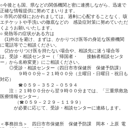
○今後とも国、県などの関係機関と密に連携しながら、迅速で
正確な情報提供に努めてまいります。
○ 市民の皆様におかれましては、過剰に心配することなく、咳
エチケットや手洗いの徹底などの 感染症対策に努めていただ
くようお願いいたします。
○ 発熱等の症状がある方は
(1)外出を避け、まずは、かかりつけ医等の身近な医療機関
に電話等でご相談ください。
(2)かかりつけ医を持たない場合や、相談先に迷う場合等
は、受診・相談センター（「帰国者・ 接触者相談センタ
ー」から名称変更）にご相談ください。
◎受診・相談センター（四日市市保健所 保健予防課）
９時００分～２１時００分（土曜日・日曜日・祝日も
対応）
☎０５９－３５２－０５９４
注：２１時００分から翌９時００分までは、「三重県救急
医療情報センター」
（☎０５９－２２９－１１９９）
が必要に応じて、受診・相談センターに連絡します。
＜事務担当＞ 四日市市保健所 保健予防課 岡本・上原 電