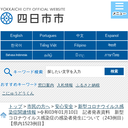
English
Portugues
中文
Espanol
한국어
Tiếng Việt
Filipino
नेपाली
தமிழ்
සිංහල
ภาษาไทย
Bahasa Indonesia
キーワード検索
おすすめキーワード
窓口案内
入札情報
ふるさと納税
こにゅうどうくん
トップ
>
市民の方へ
>
安心安全
>
新型コロナウイルス感
染症関連情報
>令和03年01月10日 記者発表資料 新型
コロナウイルス感染症の感染者発生について（243例目）
【県内1523例目】