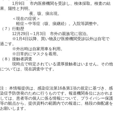
1月9日 市内医療機関を受診し、検体採取。検査の結
果、陽性と判明。
夜、咳、痰出現。
＜現在の症状＞
軽症～中等症（咳、痰継続）。入院等調整中。
（７）行動歴
12月29日～1月3日 市外の親族宅に宿泊。
※1月4日以降、買い物及び医療機関受診以外は自宅で
過ごす。
※外出時は自家用車を利用。
※日常的にマスクを着用。
（８）接触者調査
現時点で特定されている濃厚接触者はいません。その他
については、現在調査中です。
注： 本情報提供は、感染症法第16条第1項の規定に基づき、感
染症予防啓発のために行うものです。報道機関各位におかれま
しては、患者等の個人に係る情報について、プライバシー保護
等の観点から、提供資料の範囲内での報道に、格段の御配慮を
お願いします。