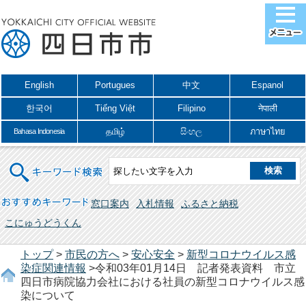
English
Portugues
中文
Espanol
한국어
Tiếng Việt
Filipino
नेपाली
தமிழ்
සිංහල
ภาษาไทย
Bahasa Indonesia
キーワード検索
おすすめキーワード
窓口案内
入札情報
ふるさと納税
こにゅうどうくん
トップ
>
市民の方へ
>
安心安全
>
新型コロナウイルス感
染症関連情報
>令和03年01月14日 記者発表資料 市立
四日市病院協力会社における社員の新型コロナウイルス感
染について