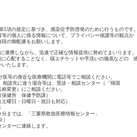
条第1項の規定に基づき、感染症予防啓発のために行うものです
者等の個人に係る情報について、プライバシー保護等の観点か
格段の御配慮をお願いします。
密に連携しながら、迅速で正確な情報提供に努めてまいります。
剰に心配することなく、咳エチケットや手洗いの徹底などの 
いいたします。
つけ医等の身近な医療機関に電話等でご相談ください。
や、相談先に迷う場合等は、受診・相談センター（「帰国
称変更）にご相談ください。
保健所 保健予防課）
曜日・日曜日・祝日も対応）
４
分までは、「三重県救急医療情報センター」
９）
ンターに連絡します。