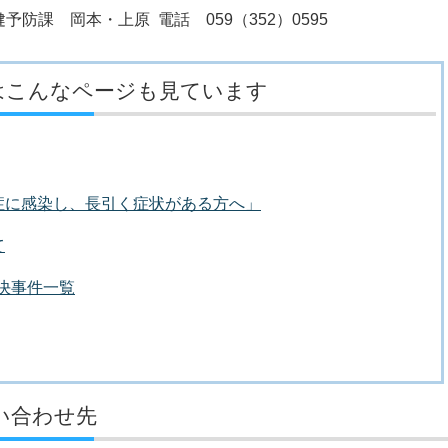
防課 岡本・上原 電話 059（352）0595
はこんなページも見ています
症に感染し、長引く症状がある方へ」
て
議決事件一覧
い合わせ先