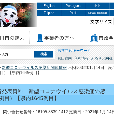
English
Portugues
中文
Filipino
नेपाली
Bahasa Indonesia
文字サイズ
おすすめキーワード
窓口案内
入札情報
ふるさと納税
>
新型コロナウイルス感染症関連情報
>令和03年01月14日
目）【県内1645例目】
 記者発表資料 新型コロナウイルス感染症の感
例目）【県内1645例目】
問い合わせ番号：16105-8839-1412
更新日：2021年 1月 14