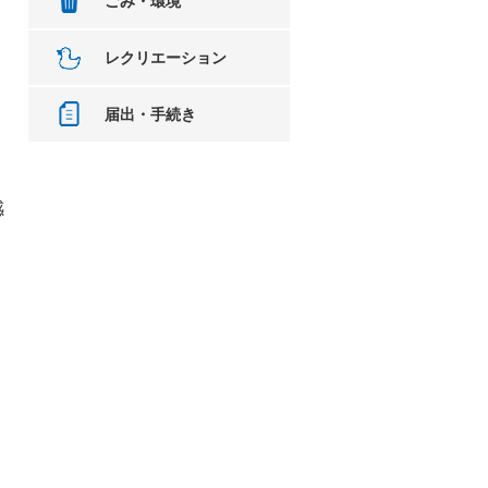
ごみ・環境
レクリエーション
。
届出・手続き
感