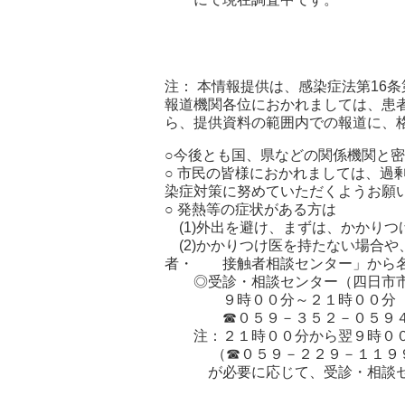
注： 本情報提供は、感染症法第16
報道機関各位におかれましては、患
ら、提供資料の範囲内での報道に、
○今後とも国、県などの関係機関と
○ 市民の皆様におかれましては、過
染症対策に努めていただくようお願
○ 発熱等の症状がある方は
(1)外出を避け、まずは、かかり
(2)かかりつけ医を持たない場合
者・ 接触者相談センター」から名
◎受診・相談センター（四日市市
９時００分～２１時００分（土
☎０５９－３５２－０５９
注：２１時００分から翌９時００
（☎０５９－２２９－１１９
が必要に応じて、受診・相談セ