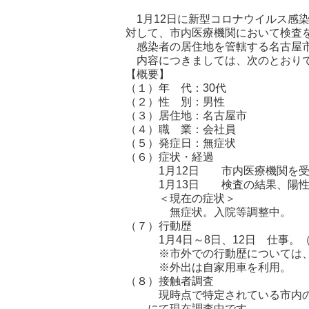
1月12日に新型コロナウイルス感染症
対して、市内医療機関において検査
感染者の居住地を管轄する名古屋市
内容につきましては、次のとおり
【概要】
（１）年 代：30代
（２）性 別：男性
（３）居住地：名古屋市
（４）職 業：会社員
（５）発症日：無症状
（６）症状・経過
1月12日 市内医療機関を受
1月13日 検査の結果、陽性
＜現在の症状＞
無症状。入院等調整中。
（７）行動歴
1月4日～8日、12日 仕事。
※市外での行動歴については、管
※外出は自家用車を利用。
（８）接触者調査
現時点で特定されている市内の接
にて現在調査中です。