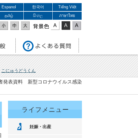
Espanol
한국어
Tiếng Việt
தமிழ்
සිංහල
ภาษาไทย
表示色
こにゅうどうくん
 記者発表資料 新型コロナウイルス感染
ライフメニュー
妊娠・出産
日