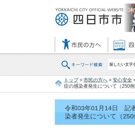
キーワード検索
トップ
>
市民の方へ
>
安心安全
症の感染者発生について（250例
令和03年01月14日
染者発生について（250