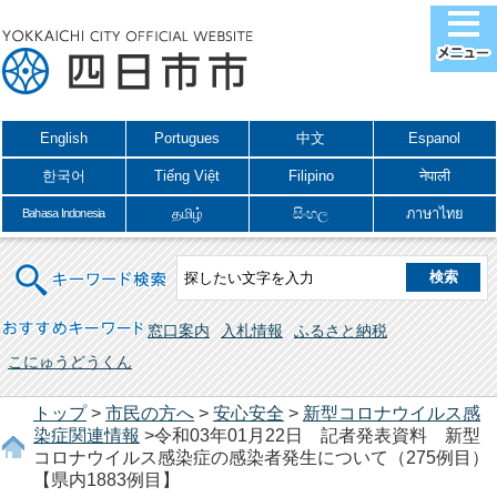
English
Portugues
中文
Espanol
한국어
Tiếng Việt
Filipino
नेपाली
தமிழ்
සිංහල
ภาษาไทย
Bahasa Indonesia
キーワード検索
おすすめキーワード
窓口案内
入札情報
ふるさと納税
こにゅうどうくん
トップ
>
市民の方へ
>
安心安全
>
新型コロナウイルス感
染症関連情報
>令和03年01月22日 記者発表資料 新型
コロナウイルス感染症の感染者発生について（275例目）
【県内1883例目】