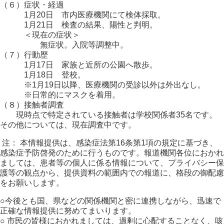
（６）症状・経過
1月20日 市内医療機関にて検体採取。
1月21日 検査の結果、陽性と判明。
＜現在の症状＞
無症状。入院等調整中。
（７）行動歴
1月17日 家族と近所の公園へ散歩。
1月18日 登校。
※1月19日以降、医療機関の受診以外は外出なし。
※日常的にマスクを着用。
（８）接触者調査
現時点で特定されている接触者は学校関係者35名です。
その他については、現在調査中です。
注： 本情報提供は、感染症法第16条第1項の規定に基づき、
感染症予防啓発のために行うものです。報道機関各位におかれ
ましては、患者等の個人に係る情報について、プライバシー保
護等の観点から、提供資料の範囲内での報道に、格段の御配慮
をお願いします。
○今後とも国、県などの関係機関と密に連携しながら、迅速で
正確な情報提供に努めてまいります。
○ 市民の皆様におかれましては、過剰に心配することなく、咳