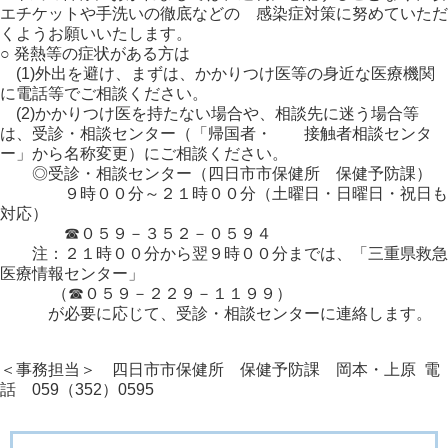
エチケットや手洗いの徹底などの 感染症対策に努めていただ
くようお願いいたします。
○ 発熱等の症状がある方は
(1)外出を避け、まずは、かかりつけ医等の身近な医療機関
に電話等でご相談ください。
(2)かかりつけ医を持たない場合や、相談先に迷う場合等
は、受診・相談センター（「帰国者・ 接触者相談センタ
ー」から名称変更）にご相談ください。
◎受診・相談センター（四日市市保健所 保健予防課）
９時００分～２１時００分（土曜日・日曜日・祝日も
対応）
☎０５９－３５２－０５９４
注：２１時００分から翌９時００分までは、「三重県救急
医療情報センター」
（☎０５９－２２９－１１９９）
が必要に応じて、受診・相談センターに連絡します。
＜事務担当＞ 四日市市保健所 保健予防課 岡本・上原 電
話 059（352）0595