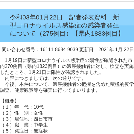
令和03年01月22日 記者発表資料 新
型コロナウイルス感染症の感染者発生
について（275例目）【県内1883例目】
問い合わせ番号：16111-8684-9039
更新日：2021年 1月 22日
1月19日に新型コロナウイルス感染症の陽性が確認された市
内270例目（県内1823例目）の濃厚接触者に対し、検査を実施
したところ、1月21日に陽性が確認されました。
内容につきましては、次の通りです。
今後、本件について、濃厚接触者の把握を含めた積極的疫学
調査、健康観察等を確実に行ってまいります。
【概要】
（１）年 代：10代
（２）性 別：女性
（３）居住地：四日市市
（４）職 業：中学生
（５）発症日：無症状