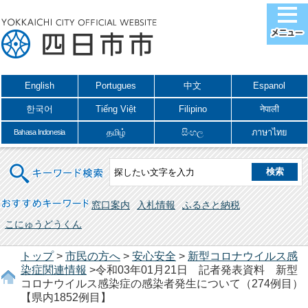
English
Portugues
中文
Espanol
한국어
Tiếng Việt
Filipino
नेपाली
தமிழ்
සිංහල
ภาษาไทย
Bahasa Indonesia
キーワード検索
おすすめキーワード
窓口案内
入札情報
ふるさと納税
こにゅうどうくん
トップ
>
市民の方へ
>
安心安全
>
新型コロナウイルス感
染症関連情報
>令和03年01月21日 記者発表資料 新型
コロナウイルス感染症の感染者発生について（274例目）
【県内1852例目】