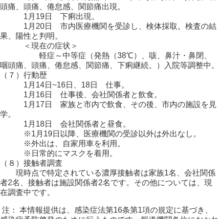
頭痛、頭痛、倦怠感、関節痛出現。
1月19日 下痢出現。
1月20日 市内医療機関を受診し、検体採取。検査の結
果、陽性と判明。
＜現在の症状＞
軽症～中等症（発熱（38℃）、咳、鼻汁・鼻閉、
咽頭痛、頭痛、倦怠感、関節痛、下痢継続。）入院等調整中。
（７）行動歴
1月14日~16日、18日 仕事。
1月16日 仕事後、会社関係者と飲食。
1月17日 家族と市内で飲食、その後、市内の施設を見
学。
1月18日 会社関係者と昼食。
※1月19日以降、医療機関の受診以外は外出なし。
※外出は、自家用車を利用。
※日常的にマスクを着用。
（８）接触者調査
現時点で特定されている濃厚接触者は家族1名、会社関係
者2名、接触者は施設関係者2名です。その他については、現
在調査中です。
注： 本情報提供は、感染症法第16条第1項の規定に基づき、