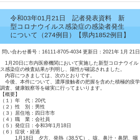
令和03年01月21日 記者発表資料 新
型コロナウイルス感染症の感染者発生
について（274例目）【県内1852例目】
問い合わせ番号：16111-8705-4034
更新日：2021年 1月 21日
1月20日に市内医療機関において実施した新型コロナウイル
ス感染症の検査結果が判明し、陽性が確認されました。
内容につきましては、次のとおりです。
今後、本件について、濃厚接触者の把握を含めた積極的疫学
調査、健康観察等を確実に行ってまいります。
【概要】
（１）年 代：20代
（２）性 別：男性
（３）居住地：四日市市
（４）職 業：会社員
（５）発症日：令和3年1月18日
（６）症状・経過
1月18日 夕方、発熱（38.5℃）、咳、鼻汁・鼻閉、咽