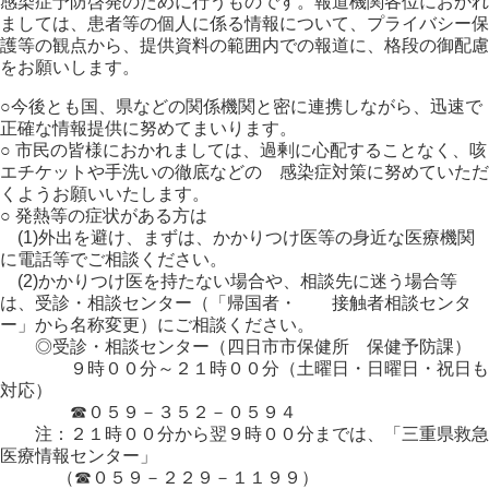
感染症予防啓発のために行うものです。報道機関各位におかれ
ましては、患者等の個人に係る情報について、プライバシー保
護等の観点から、提供資料の範囲内での報道に、格段の御配慮
をお願いします。
○今後とも国、県などの関係機関と密に連携しながら、迅速で
正確な情報提供に努めてまいります。
○ 市民の皆様におかれましては、過剰に心配することなく、咳
エチケットや手洗いの徹底などの 感染症対策に努めていただ
くようお願いいたします。
○ 発熱等の症状がある方は
(1)外出を避け、まずは、かかりつけ医等の身近な医療機関
に電話等でご相談ください。
(2)かかりつけ医を持たない場合や、相談先に迷う場合等
は、受診・相談センター（「帰国者・ 接触者相談センタ
ー」から名称変更）にご相談ください。
◎受診・相談センター（四日市市保健所 保健予防課）
９時００分～２１時００分（土曜日・日曜日・祝日も
対応）
☎０５９－３５２－０５９４
注：２１時００分から翌９時００分までは、「三重県救急
医療情報センター」
（☎０５９－２２９－１１９９）