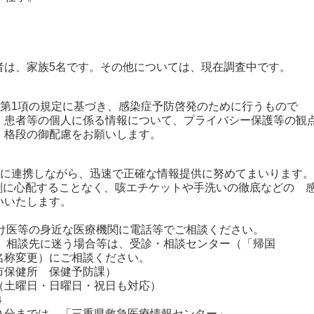
は、家族5名です。その他については、現在調査中です。
条第1項の規定に基づき、感染症予防啓発のために行うもので
、患者等の個人に係る情報について、プライバシー保護等の観
、格段の御配慮をお願いします。
密に連携しながら、迅速で正確な情報提供に努めてまいります。
剰に心配することなく、咳エチケットや手洗いの徹底などの 
いいたします。
つけ医等の身近な医療機関に電話等でご相談ください。
や、相談先に迷う場合等は、受診・相談センター（「帰国
称変更）にご相談ください。
保健所 保健予防課）
曜日・日曜日・祝日も対応）
４
分までは、「三重県救急医療情報センター」