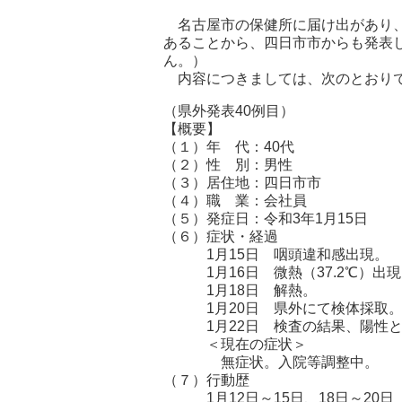
名古屋市の保健所に届け出があり、
あることから、四日市市からも発表
ん。）
内容につきましては、次のとおり
（県外発表40例目）
【概要】
（１）年 代：40代
（２）性 別：男性
（３）居住地：四日市市
（４）職 業：会社員
（５）発症日：令和3年1月15日
（６）症状・経過
1月15日 咽頭違和感出現。
1月16日 微熱（37.2℃）出現
1月18日 解熱。
1月20日 県外にて検体採取
1月22日 検査の結果、陽性と
＜現在の症状＞
無症状。入院等調整中。
（７）行動歴
1月12日～15日、18日～20日