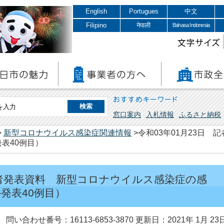
English
Portugues
中文
Filipino
नेपाली
Bahasa Indonesia
文字サイズ
おすすめキーワード
窓口案内
入札情報
ふるさと納税
>
新型コロナウイルス感染症関連情報
>令和03年01月23日
表40例目）
 記者発表資料 新型コロナウイルス感染症の感
発表40例目）
問い合わせ番号：16113-6853-3870
更新日：2021年 1月 23