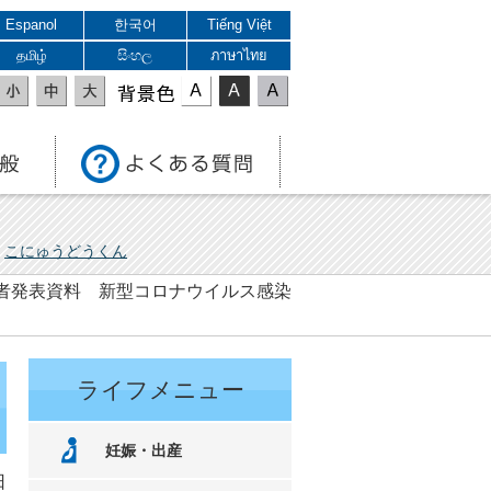
Espanol
한국어
Tiếng Việt
தமிழ்
සිංහල
ภาษาไทย
表示色
こにゅうどうくん
 記者発表資料 新型コロナウイルス感染
ライフメニュー
妊娠・出産
日