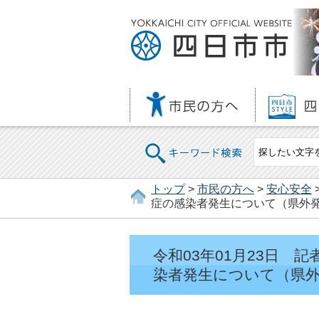
キーワード検索
トップ
>
市民の方へ
>
安心安全
症の感染者発生について（県外発
令和03年01月23日
染者発生について（県外