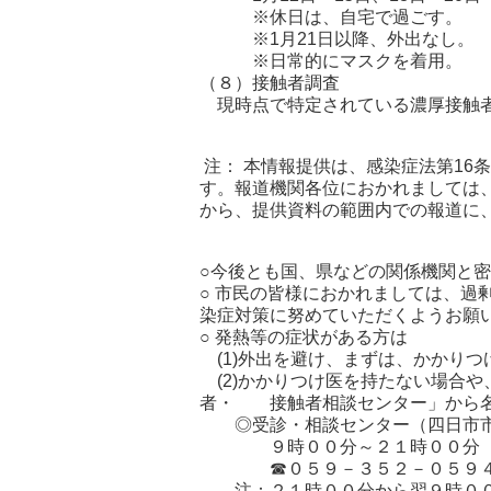
※休日は、自宅で過ごす。
※1月21日以降、外出なし。
※日常的にマスクを着用。
（８）接触者調査
現時点で特定されている濃厚接触者
注： 本情報提供は、感染症法第16
す。報道機関各位におかれましては
から、提供資料の範囲内での報道に
○今後とも国、県などの関係機関と
○ 市民の皆様におかれましては、過
染症対策に努めていただくようお願
○ 発熱等の症状がある方は
(1)外出を避け、まずは、かかり
(2)かかりつけ医を持たない場合
者・ 接触者相談センター」から名
◎受診・相談センター（四日市市
９時００分～２１時００分（土
☎０５９－３５２－０５９
注：２１時００分から翌９時００