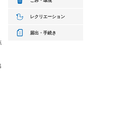
ごみ・環境
レクリエーション
に
届出・手続き
点
感