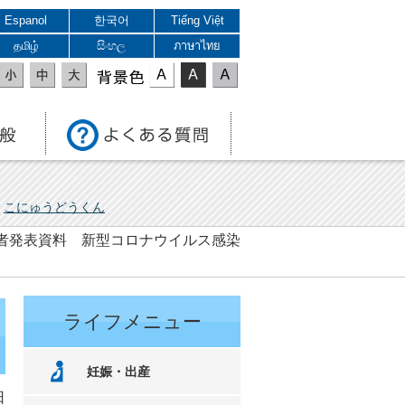
Espanol
한국어
Tiếng Việt
தமிழ்
සිංහල
ภาษาไทย
表示色
こにゅうどうくん
 記者発表資料 新型コロナウイルス感染
ライフメニュー
妊娠・出産
日