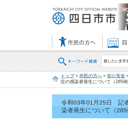
キーワード検索
トップ
>
市民の方へ
>
安心安全
症の感染者発生について（285例
令和03年01月25日
染者発生について（285