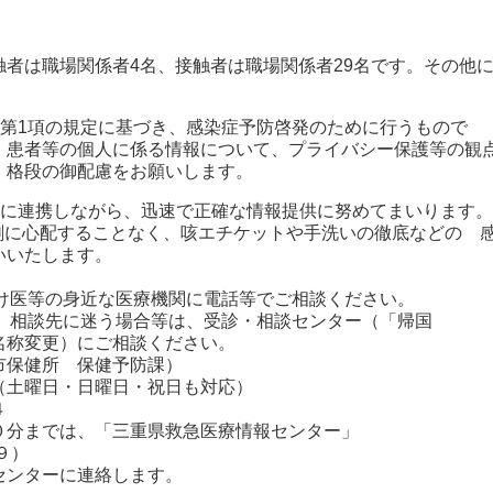
は職場関係者4名、接触者は職場関係者29名です。その他
条第1項の規定に基づき、感染症予防啓発のために行うもので
、患者等の個人に係る情報について、プライバシー保護等の観
、格段の御配慮をお願いします。
密に連携しながら、迅速で正確な情報提供に努めてまいります。
剰に心配することなく、咳エチケットや手洗いの徹底などの 
いいたします。
つけ医等の身近な医療機関に電話等でご相談ください。
や、相談先に迷う場合等は、受診・相談センター（「帰国
称変更）にご相談ください。
保健所 保健予防課）
曜日・日曜日・祝日も対応）
４
分までは、「三重県救急医療情報センター」
９）
ンターに連絡します。