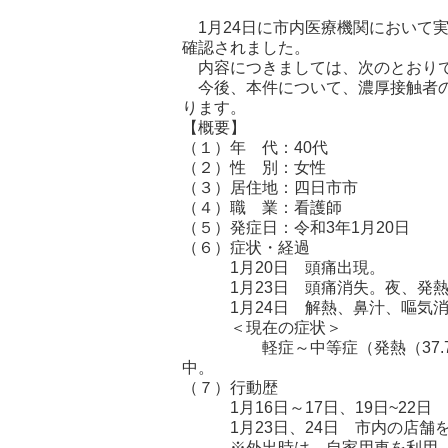
1月24日に市内医療機関において
確認されました。
内容につきましては、次のとおり
今後、本件について、濃厚接触者の
ります。
【概要】
（１）年 代：40代
（２）性 別：女性
（３）居住地：四日市市
（４）職 業：看護師
（５）発症日：令和3年1月20日
（６）症状・経過
1月20日 頭痛出現。
1月23日 頭痛消失。夜、発熱（
1月24日 解熱、鼻汁、嘔気消
＜現在の症状＞
軽症～中等症（発熱（37.7℃
中。
（７）行動歴
1月16日～17日、19日~22日
1月23日、24日 市内の店舗
※外出時は、自家用車を利用