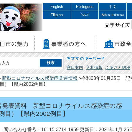
English
Portugues
中文
Filipino
नेपाली
Bahasa Indonesia
文字サイズ
おすすめキーワード
窓口案内
入札情報
ふるさと納税
>
新型コロナウイルス感染症関連情報
>令和03年01月25日
目）【県内2002例目】
 記者発表資料 新型コロナウイルス感染症の感
例目）【県内2002例目】
問い合わせ番号：16115-3714-1959
更新日：2021年 1月 25