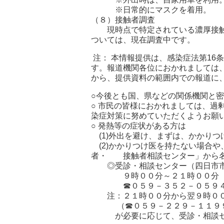
※日常的にマスクを着用。
（８）接触者調査
現時点で特定されている濃厚接触者
ついては、現在調査中です。
注： 本情報提供は、感染症法第16
す。報道機関各位におかれましては
から、提供資料の範囲内での報道に
○今後とも国、県などの関係機関と
○ 市民の皆様におかれましては、過
染症対策に努めていただくようお願
○ 発熱等の症状がある方は
(1)外出を避け、まずは、かかり
(2)かかりつけ医を持たない場合
者・ 接触者相談センター」から名
◎受診・相談センター（四日市市
９時００分～２１時００分（土
☎０５９－３５２－０５９
注：２１時００分から翌９時００
（☎０５９－２２９－１１９
が必要に応じて、受診・相談セ