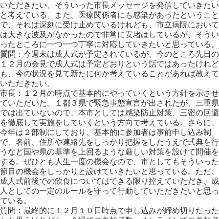
いただきたい、そういった市長メッセージを発信していきたい
と考えている。また、医療関係者にも感染があったということ
で、それは深刻に受け止めているけれども、市立病院において
は大きな波及がなかったので非常に安堵はしているが、そうい
ったところに一つ一つ丁寧に対応していきたいと思っている。
質問：今週末は成人式が予定されているが、今のところ先日の
１２月の会見で成人式は予定どおりという話ではあったけれど
も、今の状況を見て新たに何か考えていることがあれば教えて
いただきたい。
市長：１２月の時点で基本的にやっていくという方針を示させ
ていただいた。１都３県で緊急事態宣言が出されたが、三重県
では出ていないので、本市としては感染防止対策、三密の回避
を徹底して実施をしていくという方向で考えている。さらに、
今年は２部制にしており、基本的に参加者は事前申し込み制
で、名前、住所や連絡先をしっかり把握をしたうえで式典を行
うなど国や県の基準を上回るような厳しい対策を設けて開催を
する。ぜひとも人生一度の機会なので、市としてもそういった
節目の機会をしっかりと設けていきたいと思っている。ただ、
成人式前後での飲食についてはできる限り控えていただき、成
人としての一定のルールを守って行動していただきたいと思っ
ている。
質問：最終的に１２月１０日時点で申し込みが締め切りだった