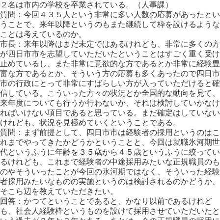
２名は市内の学校を卒業されている。（人事課）
質問：今回４３５人という非常に多い人数の応募があったとい
うことで、来年以降というのもまた継続して枠を設けるような
ことは考えているのか。
市長：来年以降はまだ未定ではあるけれども、非常に多くの方
が四日市市を志望していただいたということはすごく重く受け
止めているし、また非常に意欲的な方であるとか非常に経験豊
富な方であるとか、そういう方の応募も多くあったので四日市
市の行政にとって非常にすばらしい方が入っていただけると確
信している。こういった方々の状況とか全国的な動向を見て、
来年度についても行うか行わないか、それは検討していかなけ
ればいけない項目であると思っている。まだ確定はしていない
けれども、状況を見極めていくということである。
質問：まず前提として、四日市市は経験者の採用というのはこ
れまでやってきたかどうかということと、今回は就職氷河期世
代というふうに年齢を３５歳から４５歳というふうに絞ってい
るけれども、これまで経験者の中途採用みたいな正規職員のも
のやそういったことが今回の氷河期ではなく、そういった経験
者採用みたいなものの実施というのは検討されるのかどうか、
そこら辺を教えていただきたい。
回答：かつてということであると、かなり以前であるけれど
も、社会人経験枠というものを設けて採用させていただいたと