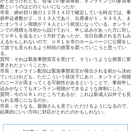
かと思うけれども、会場での参加者数、オンラインでの参加者
数というのはどのぐらいになったか。
市長：締め切り後の１２月１４日で確定している時点では、事
前申込者数が２，０１３人であり、出席者が１，９３９人、ま
たオンライン視聴が７４人という状況になっている。オンライ
ンでの視聴も当初から設けており、申し込みがあった方に対し
てＵＲＬを送るという方針であったが、当日自粛される方もみ
えるかもしれないので、ＵＲＬを市のホームページに公開をし
て誰でも見られるよう特段の措置を図っていこうと思ってい
る。
質問：それは緊急事態宣言を受けて、そういうような措置に変
更されたということか。
市長：オンライン配信は緊急事態宣言が発出される前から決め
ていたけれども、ただこういう状況下にあり、オンライン視聴
のニーズが高まってくる可能性があるということで、事前申し
込みがなくてもオンライン視聴ができるような体制にした。
質問：今のＵＲＬのところであるが、これは新成人以外でも見
られる感じになるのか。
市長：そうなる。親御さんも見ていただけるようになるので、
結果的にいい方向に対応がとれたのかもしれない。