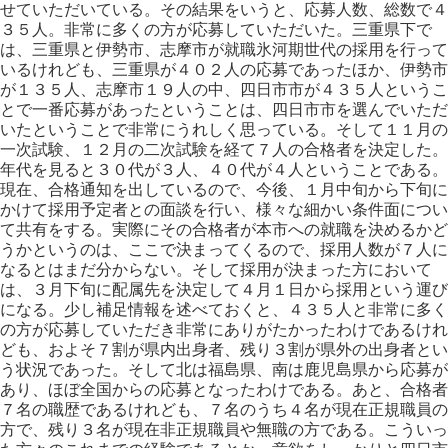
せていただいている。その結果をいうと、応募人数、総数で４
３５人。非常に多くの方が応募していただいた。三重県下で
は、三重県と伊勢市、志摩市が就職氷河期世代の採用を行って
いるけれども、三重県が４０２人の応募であったほか、伊勢市
が１３５人、志摩市１９人の中、四日市市が４３５人というこ
とで一番応募があったということは、四日市市を選んでいただ
いたということで非常にうれしく思っている。そして１１月の
一次試験、１２月の二次試験を経て７人の合格者を決定した。
年代を見ると３０代が３人、４０代が４人ということである。
現在、合格通知を出しているので、今後、１月中旬から下旬に
かけて採用予定者との面談を行い、様々な細かい条件面につい
て共有をする。実際にその合格者が本市への就職を決めるかど
うかというのは、ここで決まってくるので、採用人数が７人に
なるとはまだ分からない。そして採用が決まった方において
は、３月下旬に配属先を決定して４月１日から採用という運び
になる。少し補足情報を述べておくと、４３５人と非常に多く
の方が応募していただき非常にありがたかったわけであるけれ
ども、およそ７割が県内出身者、残り３割が県外の出身者とい
う状況であった。そして北は福島県、南は鹿児島県から応募が
あり、ほぼ全国からの応募となったわけである。あと、合格者
７名の職歴であるけれども、７名のうち４名が現在正規職員の
方で、残り３名が現在非正規職員や無職の方である。こういっ