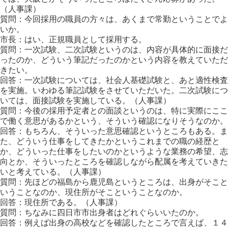
（人事課）
質問：今回採用の職員の方々は、あくまで常勤ということでよ
いか。
市長：はい、正規職員として採用する。
質問：一次試験、二次試験というのは、内容が具体的に面接だ
ったのか、どういう筆記だったのかという内容を教えていただ
きたい。
回答：一次試験については、社会人基礎試験と、あと適性検査
を実施。いわゆる筆記試験をさせていただいた。二次試験につ
いては、面接試験を実施している。（人事課）
質問：今後の採用予定者との面談というのは、特に実際にここ
で働く意思があるかという、そういう確認になりそうなのか。
回答：もちろん、そういった意思確認というところもある。ま
た、どういう仕事をしてきたかというこれまでの職の経歴と
か、どういった仕事をしたいのかというような業務の希望、志
向とか、そういったところを確認しながら配属を考えていきた
いと考えている。（人事課）
質問：先ほどの福島から鹿児島というところは、出身がそこと
いうことなのか、現住所がそこということなのか。
回答：現住所である。（人事課）
質問：ちなみに四日市市出身者はどれぐらいいたのか。
回答：例えば出身の高校などを確認したところで言えば、１４