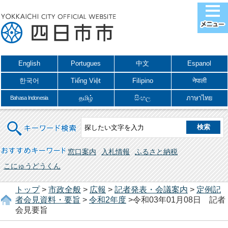
English
Portugues
中文
Espanol
한국어
Tiếng Việt
Filipino
नेपाली
தமிழ்
සිංහල
ภาษาไทย
Bahasa Indonesia
キーワード検索
おすすめキーワード
窓口案内
入札情報
ふるさと納税
こにゅうどうくん
トップ
>
市政全般
>
広報
>
記者発表・会議案内
>
定例記
者会見資料・要旨
>
令和2年度
>令和03年01月08日 記者
会見要旨