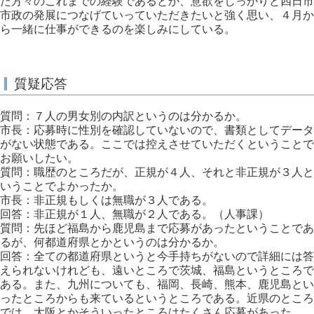
た方々のこれまでの経験であるとか、意欲をしっかりと四日市
市政の発展につなげていっていただきたいと強く思い、４月か
ら一緒に仕事ができるのを楽しみにしている。
質疑応答
質問：７人の男女別の内訳というのは分かるか。
市長：応募時に性別を確認していないので、書類としてデータ
がない状態である。ここでは控えさせていただくということで
お願いしたい。
質問：職歴のところだが、正規が４人、それと非正規が３人と
いうことでよかったか。
市長：非正規もしくは無職が３人である。
回答：非正規が１人、無職が２人である。（人事課）
質問：先ほど福島から鹿児島まで応募があったということであ
るが、何都道府県とかというのは分かるか。
回答：全ての都道府県というと今手持ちがないので詳細には答
えられないけれども、遠いところで茨城、福島というところで
ある。また、九州についても、福岡、長崎、熊本、鹿児島とい
ったところからも来ているというところである。近県のところ
では、大阪とかそういったところはたくさん応募があった。