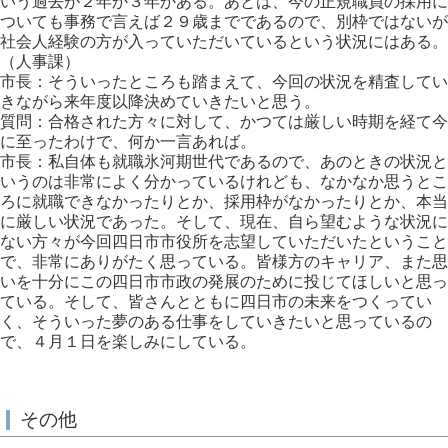
いう過去が２年か３年かある。あとは、今の正規職員の採用に
ついても事務で言えば２９歳までであるので、別枠ではないが
社会人経験の方が入っていただいているという状況にはある。
（人事課）
市長：そういったところも踏まえて、今回の状況を精査してい
きながら来年度以降決めていきたいと思う。
質問：合格された方々に対して、かつては厳しい時期を経て今
に至ったわけで、何か一言あれば。
市長：私自体も就職氷河期世代であるので、あのときの状況と
いうのは非常によく分かっているけれども、なかなか思うとこ
ろに就職できなかったりとか、採用枠がなかったりとか、本当
に厳しい状況であった。そして、現在、自ら望むような状況に
ない方々が今回四日市市役所を志望していただいたということ
で、非常にありがたく思っている。皆様方のキャリア、また思
いを十分にこの四日市市政の発展のために投じてほしいと思っ
ている。そして、皆さんとともに四日市の未来をつくってい
く、そういった夢のある仕事をしていきたいと思っているの
で、４月１日を楽しみにしている。
その他