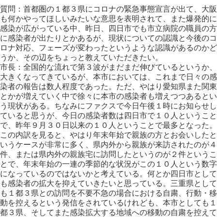
質問：首都圏の１都３県にコロナの緊急事態宣言が出て、大阪
も何かやってほしいみたいな意思を表明されて、また爆発的に
感染が広がっている中、昨日、四日市でも市立病院の職員の方
に感染者が出たりとかあるが、現状についての認識と今後のコ
ロナ対応、フェーズが変わったというような認識があるのかど
うか、その辺をちょっと教えていただきたい。
市長：全国的な流れで第３波がまだまだ伸びているというか、
大きくなってきているが、本市においては、これまで日々の感
染者の報告は数人程度であった。ただ、やはり愛知県また関東
とかが増えていく中で徐々に本市の感染者も増えつつあるとい
う現状がある。ちなみにファクスで今日午後１時にお知らせし
ていると思うが、今日の感染者数は四日市で１０人ということ
で、昨年９月３０日以来の１０人ということで最多となった。
この内訳を見ると、やはり年末年始で親族の方とお会いしたと
いうケースが非常に多く、県内外から親族が来訪されたのが４
件、または県内外の親族宅に訪問したというのが２件というこ
とで、年末年始の一連の季節的な状況がこの１０人という数字
になっているのではないかと考えている。何とか四日市として
も感染者の拡大を抑えていきたいと思っている。三重県として
も１都３県との訪問を不要不急の場合における自粛、行動・移
動を控えるという発信をされているけれども、本市としても１
都３県、そしてまた感染拡大する地域への移動の自粛を控えて