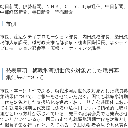
朝日新聞、伊勢新聞、ＮＨＫ、ＣＴＹ、時事通信、中日新聞、
中部経済新聞、毎日新聞、読売新聞
市側
市長、渡辺シティプロモーション部長、内田総務部長、柴田総
務部人事課長、磯村政策推進部参事・秘書国際課長、森シティ
プロモーション部参事・広報マーケティング課長
発表事項1.就職氷河期世代を対象とした職員募
集結果について
市長：本日は１件である。就職氷河期世代を対象とした職員募
集結果について、ご報告をさせていただく。国でも就職氷河期
世代を対象とした支援強化を進めており、地方公共団体におい
ても就職氷河期世代支援に係る中途採用について積極的に取り
組むという方針が示されている。先日の記者会見でも発表させ
ていただいているが、四日市市でも就職氷河期世代を対象とし
た職員募集を行ったところである。先日の記者会見でも発表さ