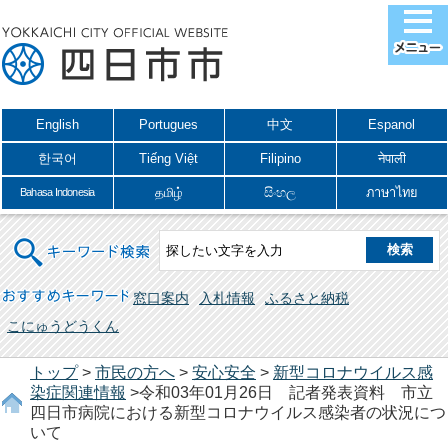
English
Portugues
中文
Espanol
한국어
Tiếng Việt
Filipino
नेपाली
தமிழ்
සිංහල
ภาษาไทย
Bahasa Indonesia
キーワード検索
おすすめキーワード
窓口案内
入札情報
ふるさと納税
こにゅうどうくん
トップ
>
市民の方へ
>
安心安全
>
新型コロナウイルス感
染症関連情報
>令和03年01月26日 記者発表資料 市立
四日市病院における新型コロナウイルス感染者の状況につ
いて