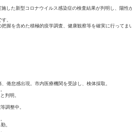
実施した新型コロナウイルス感染症の検査結果が判明し、陽性
です。
把握を含めた積極的疫学調査、健康観察等を確実に行ってま
、倦怠感出現。市内医療機関を受診し、検体採取。
。
と判明。
等調整中。
。
出勤。
。