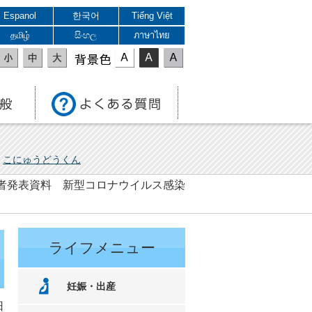
Espanol
한국어
Tiếng Việt
தமிழ்
සිංහල
ภาษาไทย
表示色
こにゅうどうくん
 記者発表資料 新型コロナウイルス感染
ライフメニュー
妊娠・出産
日