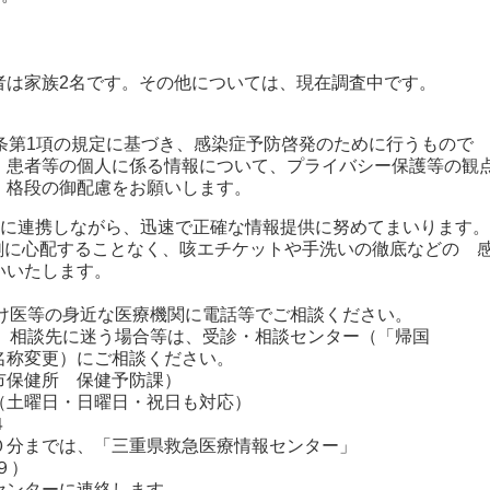
は家族2名です。その他については、現在調査中です。
条第1項の規定に基づき、感染症予防啓発のために行うもので
、患者等の個人に係る情報について、プライバシー保護等の観
、格段の御配慮をお願いします。
密に連携しながら、迅速で正確な情報提供に努めてまいります。
剰に心配することなく、咳エチケットや手洗いの徹底などの 
いいたします。
つけ医等の身近な医療機関に電話等でご相談ください。
や、相談先に迷う場合等は、受診・相談センター（「帰国
称変更）にご相談ください。
保健所 保健予防課）
曜日・日曜日・祝日も対応）
４
分までは、「三重県救急医療情報センター」
９）
ンターに連絡します。