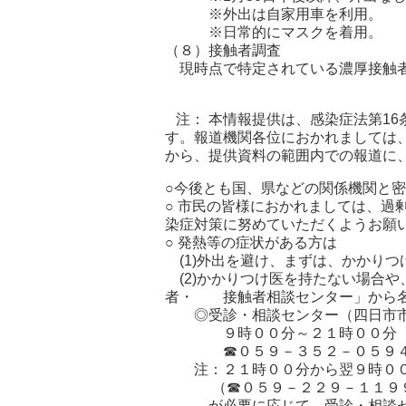
※外出は自家用車を利用。
※日常的にマスクを着用。
（８）接触者調査
現時点で特定されている濃厚接触者
注： 本情報提供は、感染症法第16
す。報道機関各位におかれましては
から、提供資料の範囲内での報道に
○今後とも国、県などの関係機関と
○ 市民の皆様におかれましては、過
染症対策に努めていただくようお願
○ 発熱等の症状がある方は
(1)外出を避け、まずは、かかり
(2)かかりつけ医を持たない場合
者・ 接触者相談センター」から名
◎受診・相談センター（四日市市
９時００分～２１時００分（土
☎０５９－３５２－０５９
注：２１時００分から翌９時００
（☎０５９－２２９－１１９
が必要に応じて、受診・相談セ