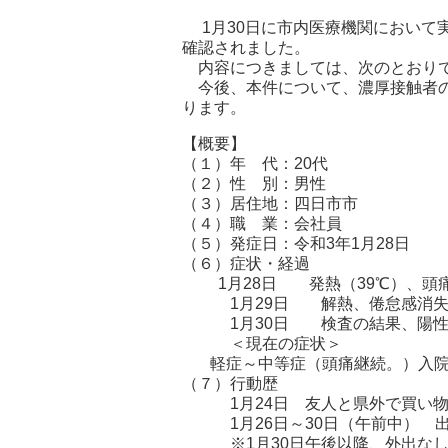
1月30日に市内医療機関において
確認されました。
内容につきましては、次のとおり
今後、本件について、濃厚接触者の
ります。
【概要】
（１）年 代：20代
（２）性 別：男性
（３）居住地：四日市市
（４）職 業：会社員
（５）発症日：令和3年1月28日
（６）症状・経過
1月28日 発熱（39℃）、頭痛
1月29日 解熱、倦怠感消失
1月30日 検査の結果、陽性
＜現在の症状＞
軽症～中等症（頭痛継続。）入院
（７）行動歴
1月24日 友人と県外で買い物
1月26日～30日（午前中） 
※1月30日午後以降、外出なし