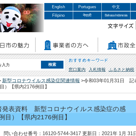
English
Portugues
中文
Filipino
नेपाली
Bahasa Indonesia
文字サイズ
おすすめキーワード
窓口案内
入札情報
ふるさと納税
>
新型コロナウイルス感染症関連情報
>令和03年01月31日
目）【県内2176例目】
 記者発表資料 新型コロナウイルス感染症の感
例目）【県内2176例目】
問い合わせ番号：16120-5744-3417
更新日：2021年 1月 31