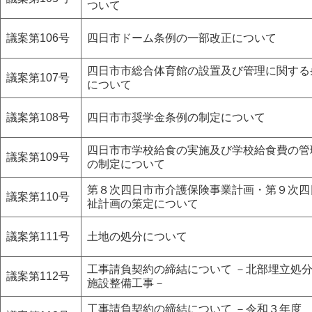
ついて
議案第106号
四日市ドーム条例の一部改正について
四日市市総合体育館の設置及び管理に関する
議案第107号
について
議案第108号
四日市市奨学金条例の制定について
四日市市学校給食の実施及び学校給食費の管
議案第109号
の制定について
第８次四日市市介護保険事業計画・第９次四
議案第110号
祉計画の策定について
議案第111号
土地の処分について
工事請負契約の締結について －北部埋立処
議案第112号
施設整備工事－
工事請負契約の締結について －令和３年度