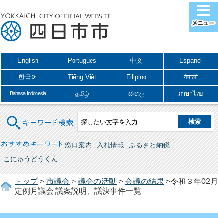
English
Portugues
中文
Espanol
한국어
Tiếng Việt
Filipino
नेपाली
தமிழ்
සිංහල
ภาษาไทย
Bahasa Indonesia
キーワード検索
おすすめキーワード
窓口案内
入札情報
ふるさと納税
こにゅうどうくん
トップ
>
市議会
>
議会の活動
>
会議の結果
>令和３年02月
定例月議会 議案説明、議決事件一覧