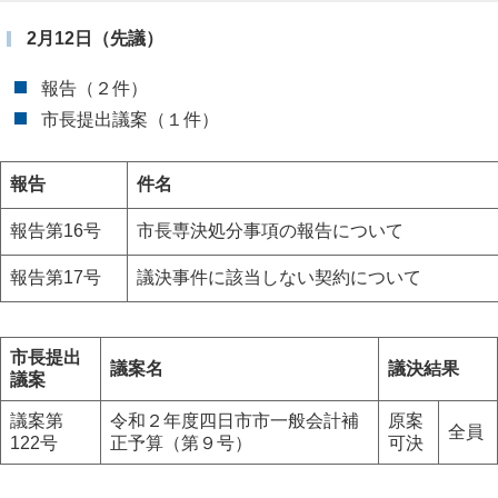
2月12日（先議）
報告（２件）
市長提出議案（１件）
報告
件名
報告第16号
市長専決処分事項の報告について
報告第17号
議決事件に該当しない契約について
市長提出
議案名
議決結果
議案
議案第
令和２年度四日市市一般会計補
原案
全員
122号
正予算（第９号）
可決