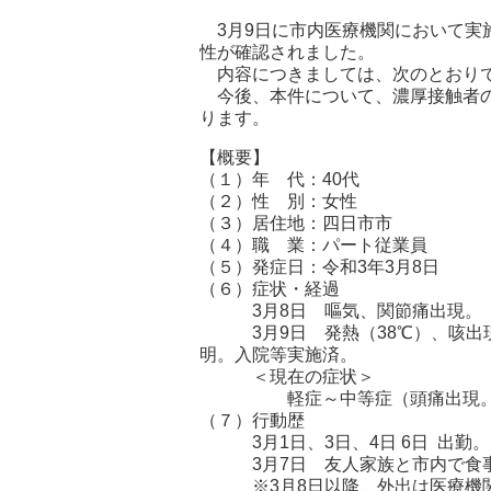
3月9日に市内医療機関において
性が確認されました。
内容につきましては、次のとおり
今後、本件について、濃厚接触者の
ります。
【概要】
（１）年 代：40代
（２）性 別：女性
（３）居住地：四日市市
（４）職 業：パート従業員
（５）発症日：令和3年3月8日
（６）症状・経過
3月8日 嘔気、関節痛出現。
3月9日 発熱（38℃）、咳出現
明。入院等実施済。
＜現在の症状＞
軽症～中等症（頭痛出現。
（７）行動歴
3月1日、3日、4日 6日 出勤。
3月7日 友人家族と市内で食
※3月8日以降、外出は医療機関