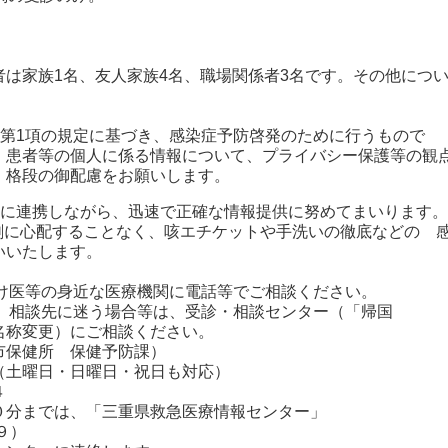
は家族1名、友人家族4名、職場関係者3名です。その他につ
条第1項の規定に基づき、感染症予防啓発のために行うもので
、患者等の個人に係る情報について、プライバシー保護等の観
、格段の御配慮をお願いします。
密に連携しながら、迅速で正確な情報提供に努めてまいります。
剰に心配することなく、咳エチケットや手洗いの徹底などの 
いいたします。
つけ医等の身近な医療機関に電話等でご相談ください。
や、相談先に迷う場合等は、受診・相談センター（「帰国
称変更）にご相談ください。
保健所 保健予防課）
曜日・日曜日・祝日も対応）
４
分までは、「三重県救急医療情報センター」
９）