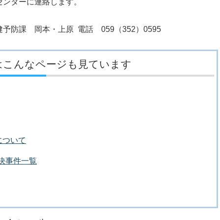
ンターに連絡します。
防課 岡本・上原 電話 059（352）0595
はこんなページも見ています
について
議決事件一覧