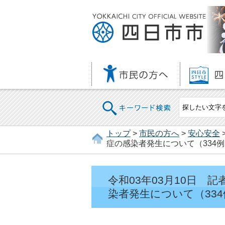
キーワード検索
トップ
>
市民の方へ
>
安心安全
症の感染者発生について（334例
令和03年03月10日
染者発生について（334