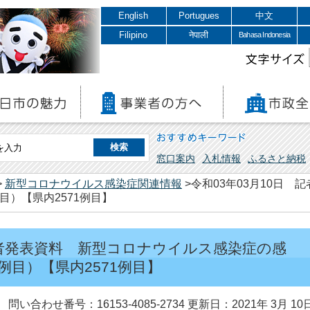
English
Portugues
中文
Filipino
नेपाली
Bahasa Indonesia
文字サイズ
おすすめキーワード
窓口案内
入札情報
ふるさと納税
>
新型コロナウイルス感染症関連情報
>令和03年03月10日
目）【県内2571例目】
 記者発表資料 新型コロナウイルス感染症の感
例目）【県内2571例目】
問い合わせ番号：16153-4085-2734
更新日：2021年 3月 10