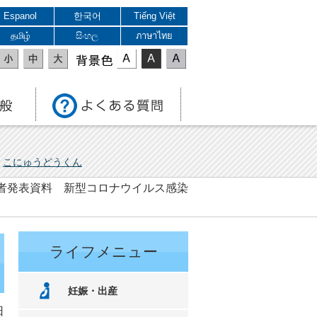
Espanol
한국어
Tiếng Việt
தமிழ்
සිංහල
ภาษาไทย
表示色
こにゅうどうくん
 記者発表資料 新型コロナウイルス感染
ライフメニュー
妊娠・出産
日