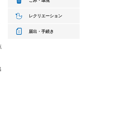
ごみ・環境
レクリエーション
い
届出・手続き
点
感