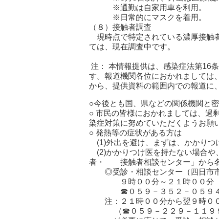
※通勤は自家用車を利用。
※日常的にマスクを着用。
（８）接触者調査
現時点で特定されている濃厚接触者
ては、現在調査中です。
注： 本情報提供は、感染症法第16
す。報道機関各位におかれましては
から、提供資料の範囲内での報道に
○今後とも国、県などの関係機関と
○ 市民の皆様におかれましては、過
染症対策に努めていただくようお願
○ 発熱等の症状がある方は
(1)外出を避け、まずは、かかり
(2)かかりつけ医を持たない場合
者・ 接触者相談センター」から名
◎受診・相談センター（四日市市
９時００分～２１時００分（土
☎０５９－３５２－０５９
注：２１時００分から翌９時００
（☎０５９－２２９－１１９