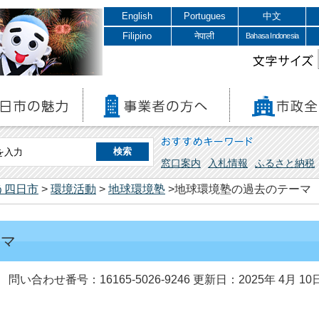
English
Portugues
中文
Filipino
नेपाली
Bahasa Indonesia
文字サイズ
おすすめキーワード
窓口案内
入札情報
ふるさと納税
う四日市
>
環境活動
>
地球環境塾
>地球環境塾の過去のテーマ
ーマ
問い合わせ番号：16165-5026-9246
更新日：2025年 4月 10