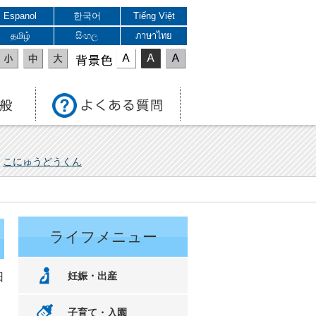
Espanol
한국어
Tiếng Việt
தமிழ்
සිංහල
ภาษาไทย
表示色
こにゅうどうくん
ライフメニュー
妊娠・出産
日
子育て・入園