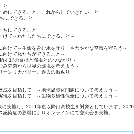
こと
るためにできること、これからしていきたいこと
たちにできること
したちにできること
に向けて～わたしたちにできること～
現に向けて～生命を育む水を守り、さわやかな空気を守ろう～
未来に向けて私たちができること～
で目指す17の目標と環境とのつながり～
～ごみ問題から世界の環境を考えよう～
グリーンリカバリー、過去の振返り
の達成を目指して ～地球温暖化問題について考えよう～
の実現を目指して ～生物多様性保全について考えよう～
対象に実施し、2011年度以降は高校生を対象としています。2020
ルス感染症の影響によりオンラインにて交流会を実施。