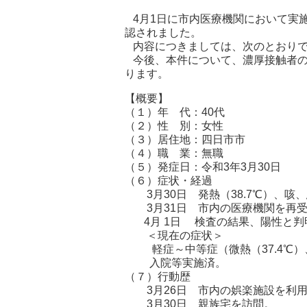
4月1日に市内医療機関において実
認されました。
内容につきましては、次のとおり
今後、本件について、濃厚接触者の
ります。
【概要】
（１）年 代：40代
（２）性 別：女性
（３）居住地：四日市市
（４）職 業：無職
（５）発症日：令和3年3月30日
（６）症状・経過
3月30日 発熱（38.7℃）、咳
3月31日 市内の医療機関を再受
4月 1日 検査の結果、陽性と判
＜現在の症状＞
軽症～中等症（微熱（37.4℃）
入院等実施済。
（７）行動歴
3月26日 市内の娯楽施設を利
3月30日 親族宅を訪問。