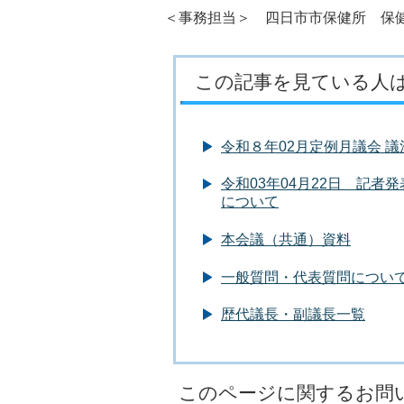
＜事務担当＞ 四日市市保健所 保健予
この記事を見ている人
令和８年02月定例月議会 
令和03年04月22日 記
について
本会議（共通）資料
一般質問・代表質問につい
歴代議長・副議長一覧
このページに関するお問