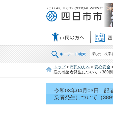
キーワード検索
トップ
>
市民の方へ
>
安心安全
症の感染者発生について（389例
令和03年04月03日
染者発生について（389