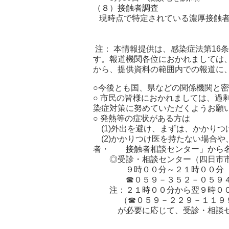
（８）接触者調査
現時点で特定されている濃厚接触者
注： 本情報提供は、感染症法第16
す。報道機関各位におかれましては
から、提供資料の範囲内での報道に
○今後とも国、県などの関係機関と
○ 市民の皆様におかれましては、過
染症対策に努めていただくようお願
○ 発熱等の症状がある方は
(1)外出を避け、まずは、かかり
(2)かかりつけ医を持たない場合
者・ 接触者相談センター」から名
◎受診・相談センター（四日市市
９時００分～２１時００分（土
☎０５９－３５２－０５９
注：２１時００分から翌９時００
（☎０５９－２２９－１１９
が必要に応じて、受診・相談セ