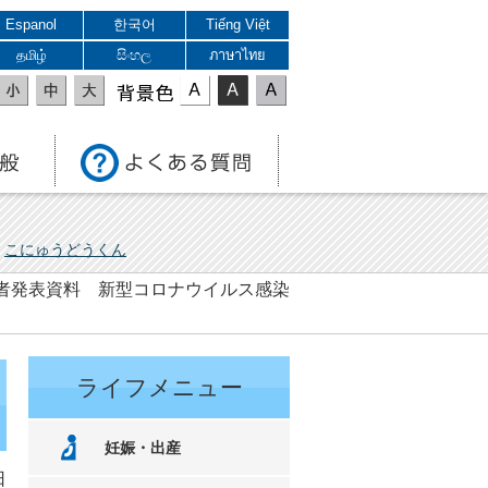
Espanol
한국어
Tiếng Việt
தமிழ்
සිංහල
ภาษาไทย
表示色
こにゅうどうくん
 記者発表資料 新型コロナウイルス感染
ライフメニュー
妊娠・出産
日