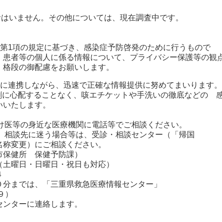
はいません。その他については、現在調査中です。
条第1項の規定に基づき、感染症予防啓発のために行うもので
、患者等の個人に係る情報について、プライバシー保護等の観
、格段の御配慮をお願いします。
密に連携しながら、迅速で正確な情報提供に努めてまいります。
剰に心配することなく、咳エチケットや手洗いの徹底などの 
いいたします。
つけ医等の身近な医療機関に電話等でご相談ください。
や、相談先に迷う場合等は、受診・相談センター（「帰国
称変更）にご相談ください。
保健所 保健予防課）
曜日・日曜日・祝日も対応）
４
分までは、「三重県救急医療情報センター」
９）
ンターに連絡します。