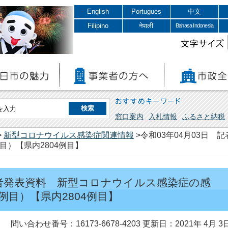
English
Portugues
中文
Filipino
नेपाली
Bahasa Indonesia
文字サイズ
おすすめキーワード
窓口案内
入札情報
ふるさと納税
>
新型コロナウイルス感染症関連情報
>令和03年04月03日
目）【県内2804例目】
 記者発表資料 新型コロナウイルス感染症の感
例目）【県内2804例目】
問い合わせ番号：16173-6678-4203
更新日：2021年 4月 3