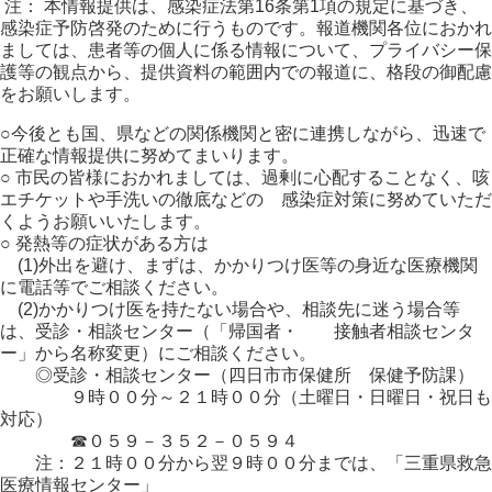
注： 本情報提供は、感染症法第16条第1項の規定に基づき、
感染症予防啓発のために行うものです。報道機関各位におかれ
ましては、患者等の個人に係る情報について、プライバシー保
護等の観点から、提供資料の範囲内での報道に、格段の御配慮
をお願いします。
○今後とも国、県などの関係機関と密に連携しながら、迅速で
正確な情報提供に努めてまいります。
○ 市民の皆様におかれましては、過剰に心配することなく、咳
エチケットや手洗いの徹底などの 感染症対策に努めていただ
くようお願いいたします。
○ 発熱等の症状がある方は
(1)外出を避け、まずは、かかりつけ医等の身近な医療機関
に電話等でご相談ください。
(2)かかりつけ医を持たない場合や、相談先に迷う場合等
は、受診・相談センター（「帰国者・ 接触者相談センタ
ー」から名称変更）にご相談ください。
◎受診・相談センター（四日市市保健所 保健予防課）
９時００分～２１時００分（土曜日・日曜日・祝日も
対応）
☎０５９－３５２－０５９４
注：２１時００分から翌９時００分までは、「三重県救急
医療情報センター」