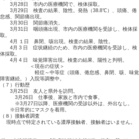
3月28日 市内の医療機関で、検体採取。
3月29日 検査の結果、陰性。発熱（38.8℃）、頭痛、倦
怠感、関節痛出現。
3月30日 関節痛消失。
3月31日 咽頭痛出現、市内の医療機関を受診し、検体採
取。
4月 １日 鼻閉、咳出現。検査の結果、陰性。
4月 3 日 症状継続のため、市内の医療機関を受診し、検
体採取。
4月 4 日 味覚障害出現。検査の結果、陽性と判明。
＜現在の症状＞
軽症～中等症（頭痛、倦怠感、鼻閉、咳、味覚
障害継続。）入院等調整中。
（７）行動歴
3月25日 友人と県外を訪問。
3月26日 仕事後、家族と市内で食事。
※3月27日以降、医療機関の受診以外は、外出なし。
※日常的にマスクを着用。
（８）接触者調査
現時点で特定されている濃厚接触者、接触者はいません。