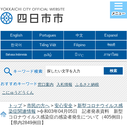
English
Portugues
中文
Espanol
한국어
Tiếng Việt
Filipino
नेपाली
தமிழ்
සිංහල
ภาษาไทย
Bahasa Indonesia
キーワード検索
おすすめキーワード
窓口案内
入札情報
ふるさと納税
こにゅうどうくん
トップ
>
市民の方へ
>
安心安全
>
新型コロナウイルス感
染症関連情報
>令和03年04月05日 記者発表資料 新型
コロナウイルス感染症の感染者発生について（405例目）
【県内2849例目】