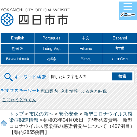
English
Portugues
中文
Espanol
한국어
Tiếng Việt
Filipino
नेपाली
தமிழ்
සිංහල
ภาษาไทย
Bahasa Indonesia
キーワード検索
おすすめキーワード
窓口案内
入札情報
ふるさと納税
こにゅうどうくん
トップ
>
市民の方へ
>
安心安全
>
新型コロナウイルス感
染症関連情報
>令和03年04月06日 記者発表資料 新型
コロナウイルス感染症の感染者発生について（407例目）
【県内2855例目】