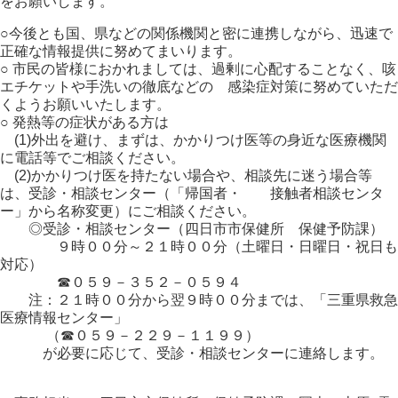
をお願いします。
○今後とも国、県などの関係機関と密に連携しながら、迅速で
正確な情報提供に努めてまいります。
○ 市民の皆様におかれましては、過剰に心配することなく、咳
エチケットや手洗いの徹底などの 感染症対策に努めていただ
くようお願いいたします。
○ 発熱等の症状がある方は
(1)外出を避け、まずは、かかりつけ医等の身近な医療機関
に電話等でご相談ください。
(2)かかりつけ医を持たない場合や、相談先に迷う場合等
は、受診・相談センター（「帰国者・ 接触者相談センタ
ー」から名称変更）にご相談ください。
◎受診・相談センター（四日市市保健所 保健予防課）
９時００分～２１時００分（土曜日・日曜日・祝日も
対応）
☎０５９－３５２－０５９４
注：２１時００分から翌９時００分までは、「三重県救急
医療情報センター」
（☎０５９－２２９－１１９９）
が必要に応じて、受診・相談センターに連絡します。