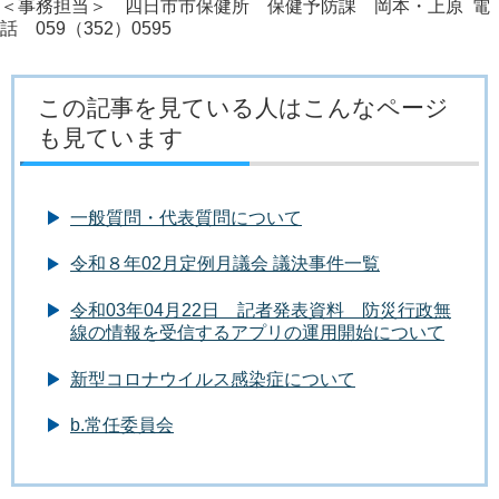
＜事務担当＞ 四日市市保健所 保健予防課 岡本・上原 電
話 059（352）0595
この記事を見ている人はこんなページ
も見ています
一般質問・代表質問について
令和８年02月定例月議会 議決事件一覧
令和03年04月22日 記者発表資料 防災行政無
線の情報を受信するアプリの運用開始について
新型コロナウイルス感染症について
b.常任委員会