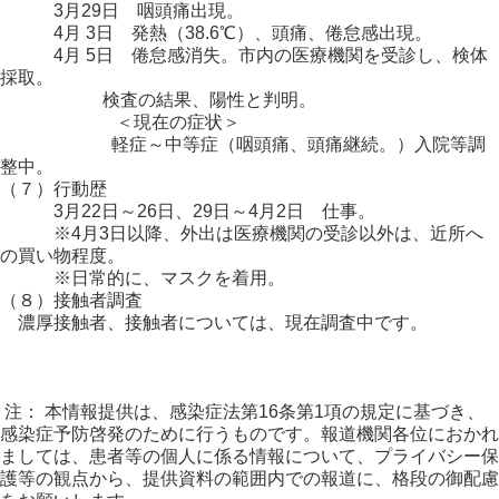
3月29日 咽頭痛出現。
4月 3日 発熱（38.6℃）、頭痛、倦怠感出現。
4月 5日 倦怠感消失。市内の医療機関を受診し、検体
採取。
検査の結果、陽性と判明。
＜現在の症状＞
軽症～中等症（咽頭痛、頭痛継続。）入院等調
整中。
（７）行動歴
3月22日～26日、29日～4月2日 仕事。
※4月3日以降、外出は医療機関の受診以外は、近所へ
の買い物程度。
※日常的に、マスクを着用。
（８）接触者調査
濃厚接触者、接触者については、現在調査中です。
注： 本情報提供は、感染症法第16条第1項の規定に基づき、
感染症予防啓発のために行うものです。報道機関各位におかれ
ましては、患者等の個人に係る情報について、プライバシー保
護等の観点から、提供資料の範囲内での報道に、格段の御配慮