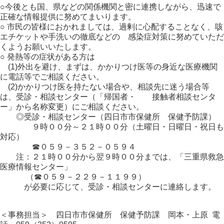
○今後とも国、県などの関係機関と密に連携しながら、迅速で
正確な情報提供に努めてまいります。
○ 市民の皆様におかれましては、過剰に心配することなく、咳
エチケットや手洗いの徹底などの 感染症対策に努めていただ
くようお願いいたします。
○ 発熱等の症状がある方は
(1)外出を避け、まずは、かかりつけ医等の身近な医療機関
に電話等でご相談ください。
(2)かかりつけ医を持たない場合や、相談先に迷う場合等
は、受診・相談センター（「帰国者・ 接触者相談センタ
ー」から名称変更）にご相談ください。
◎受診・相談センター（四日市市保健所 保健予防課）
９時００分～２１時００分（土曜日・日曜日・祝日も
対応）
☎０５９－３５２－０５９４
注：２１時００分から翌９時００分までは、「三重県救急
医療情報センター」
（☎０５９－２２９－１１９９）
が必要に応じて、受診・相談センターに連絡します。
＜事務担当＞ 四日市市保健所 保健予防課 岡本・上原 電