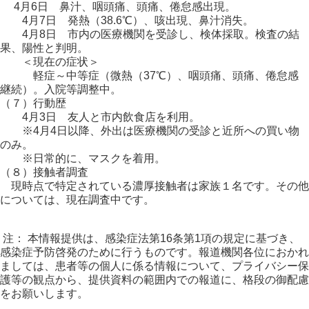
4月6日 鼻汁、咽頭痛、頭痛、倦怠感出現。
4月7日 発熱（38.6℃）、咳出現、鼻汁消失。
4月8日 市内の医療機関を受診し、検体採取。検査の結
果、陽性と判明。
＜現在の症状＞
軽症～中等症（微熱（37℃）、咽頭痛、頭痛、倦怠感
継続）。入院等調整中。
（７）行動歴
4月3日 友人と市内飲食店を利用。
※4月4日以降、外出は医療機関の受診と近所への買い物
のみ。
※日常的に、マスクを着用。
（８）接触者調査
現時点で特定されている濃厚接触者は家族１名です。その他
については、現在調査中です。
注： 本情報提供は、感染症法第16条第1項の規定に基づき、
感染症予防啓発のために行うものです。報道機関各位におかれ
ましては、患者等の個人に係る情報について、プライバシー保
護等の観点から、提供資料の範囲内での報道に、格段の御配慮
をお願いします。