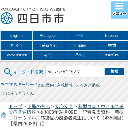
English
Portugues
中文
Espanol
한국어
Tiếng Việt
Filipino
नेपाली
தமிழ்
සිංහල
ภาษาไทย
Bahasa Indonesia
キーワード検索
おすすめキーワード
窓口案内
入札情報
ふるさと納税
こにゅうどうくん
トップ
>
市民の方へ
>
安心安全
>
新型コロナウイルス感
染症関連情報
>令和03年04月09日 記者発表資料 新型
コロナウイルス感染症の感染者発生について（435例目）
【県内2932例目】