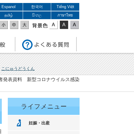
Espanol
한국어
Tiếng Việt
தமிழ்
සිංහල
ภาษาไทย
表示色
こにゅうどうくん
 記者発表資料 新型コロナウイルス感染
ライフメニュー
妊娠・出産
日