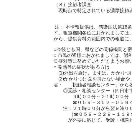
（８）接触者調査
現時点で特定されている濃厚接触者
注： 本情報提供は、感染症法第16
す。報道機関各位におかれましては
から、提供資料の範囲内での報道に
○今後とも国、県などの関係機関と
○ 市民の皆様におかれましては、過
染症対策に努めていただくようお願
○ 発熱等の症状がある方は
(1)外出を避け、まずは、かかり
(2)かかりつけ医を持たない場合
者・ 接触者相談センター」から名
◎受診・相談センター（四日市市
９時００分～２１時００分（土
☎０５９－３５２－０５９
注：２１時００分から翌９時００
（☎０５９－２２９－１１９
が必要に応じて、受診・相談セ