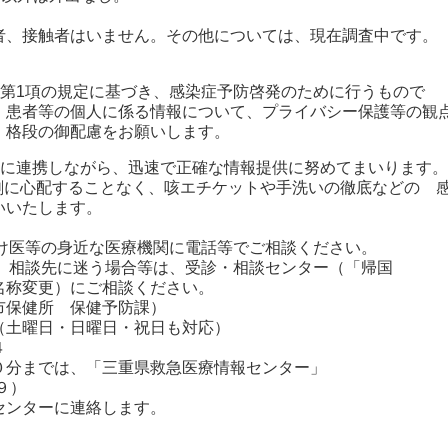
、接触者はいません。その他については、現在調査中です。
条第1項の規定に基づき、感染症予防啓発のために行うもので
、患者等の個人に係る情報について、プライバシー保護等の観
、格段の御配慮をお願いします。
密に連携しながら、迅速で正確な情報提供に努めてまいります。
剰に心配することなく、咳エチケットや手洗いの徹底などの 
いいたします。
つけ医等の身近な医療機関に電話等でご相談ください。
や、相談先に迷う場合等は、受診・相談センター（「帰国
称変更）にご相談ください。
保健所 保健予防課）
曜日・日曜日・祝日も対応）
４
分までは、「三重県救急医療情報センター」
９）
ンターに連絡します。