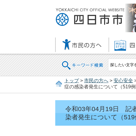
キーワード検索
トップ
>
市民の方へ
>
安心安全
症の感染者発生について（519例
令和03年04月19日
染者発生について（519