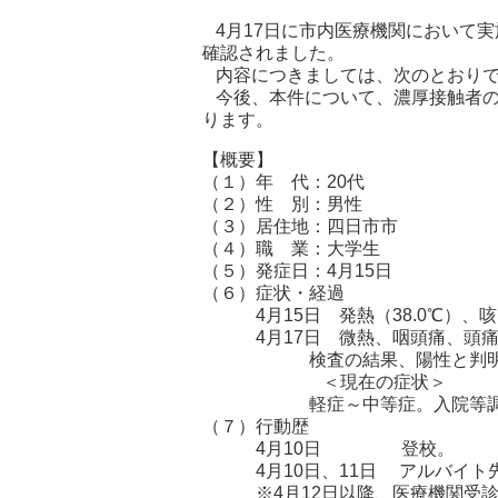
4月17日に市内医療機関において
確認されました。
内容につきましては、次のとおり
今後、本件について、濃厚接触者の
ります。
【概要】
（１）年 代：20代
（２）性 別：男性
（３）居住地：四日市市
（４）職 業：大学生
（５）発症日：4月15日
（６）症状・経過
4月15日 発熱（38.0℃）、
4月17日 微熱、咽頭痛、頭痛
検査の結果、陽性と判明
＜現在の症状＞
軽症～中等症。入院等調
（７）行動歴
4月10日 登校。
4月10日、11日 アルバイト
※4月12日以降、医療機関受診