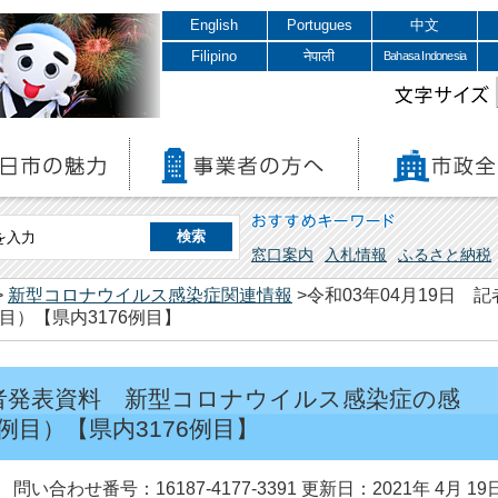
English
Portugues
中文
Filipino
नेपाली
Bahasa Indonesia
文字サイズ
おすすめキーワード
窓口案内
入札情報
ふるさと納税
>
新型コロナウイルス感染症関連情報
>令和03年04月19日
目）【県内3176例目】
 記者発表資料 新型コロナウイルス感染症の感
例目）【県内3176例目】
問い合わせ番号：16187-4177-3391
更新日：2021年 4月 19