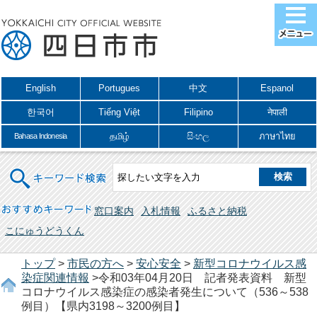
English
Portugues
中文
Espanol
한국어
Tiếng Việt
Filipino
नेपाली
தமிழ்
සිංහල
ภาษาไทย
Bahasa Indonesia
キーワード検索
おすすめキーワード
窓口案内
入札情報
ふるさと納税
こにゅうどうくん
トップ
>
市民の方へ
>
安心安全
>
新型コロナウイルス感
染症関連情報
>令和03年04月20日 記者発表資料 新型
コロナウイルス感染症の感染者発生について（536～538
例目）【県内3198～3200例目】