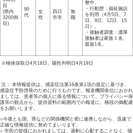
整中。
目
・行動歴：福祉施設
90
(県内
女
四日
無
を利用（4月5日、7
代
3200例
性
市市
職
日、9日、12日、15
目)
日）。
・接触者調査：濃厚
接触者は家族１名、
親族1名。
※検体採取日4月18日、陽性判明日4月19日
注： 本情報提供は、感染症法第16条第1項の規定に基づき、
感染症予防啓発のために行うものです。報道機関各位におかれ
ましては、患者等の個人に係る情報について、プライバシー保
護等の観点から、提供資料の範囲内での報道に、格段の御配慮
をお願いします。
○今後とも国、県などの関係機関と密に連携しながら、迅速で
正確な情報提供に努めてまいります。
○ 市民の皆様におかれましては、過剰に心配することなく、咳