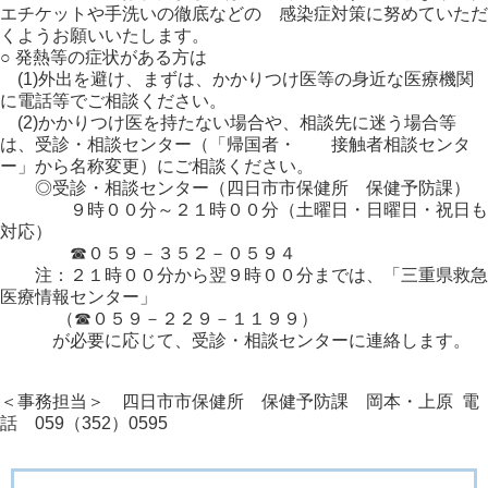
エチケットや手洗いの徹底などの 感染症対策に努めていただ
くようお願いいたします。
○ 発熱等の症状がある方は
(1)外出を避け、まずは、かかりつけ医等の身近な医療機関
に電話等でご相談ください。
(2)かかりつけ医を持たない場合や、相談先に迷う場合等
は、受診・相談センター（「帰国者・ 接触者相談センタ
ー」から名称変更）にご相談ください。
◎受診・相談センター（四日市市保健所 保健予防課）
９時００分～２１時００分（土曜日・日曜日・祝日も
対応）
☎０５９－３５２－０５９４
注：２１時００分から翌９時００分までは、「三重県救急
医療情報センター」
（☎０５９－２２９－１１９９）
が必要に応じて、受診・相談センターに連絡します。
＜事務担当＞ 四日市市保健所 保健予防課 岡本・上原 電
話 059（352）0595