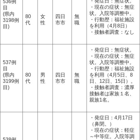
・発症日：無症状。
536例
・現在の症状：無症
目
状。入院等調整中。
(県内
80
女
四日
無
・行動歴：福祉施設
3198例
代
性
市市
職
を利用（4月8日）
目)
・接触者調査：なし
・発症日：無症状。
・現在の症状：無症
537例
状。入院等調整中。
目
・行動歴：福祉施設
(県内
80
男
四日
無
を利用（4月5日、8
3199例
代
性
市市
職
日、12日、15日）。
目)
・接触者調査：濃厚
接触者は家族１名、
親族1名。
・発症日：4月17日
（鼻閉。）
・現在の症状：軽症
～中等症。入院等調
538例