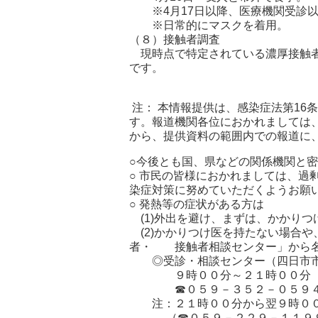
※4月17日以降、医療機関受診以
※日常的にマスクを着用。
（８）接触者調査
現時点で特定されている濃厚接触者
です。
注： 本情報提供は、感染症法第16
す。報道機関各位におかれましては
から、提供資料の範囲内での報道に
○今後とも国、県などの関係機関と
○ 市民の皆様におかれましては、過
染症対策に努めていただくようお願
○ 発熱等の症状がある方は
(1)外出を避け、まずは、かかり
(2)かかりつけ医を持たない場合
者・ 接触者相談センター」から名
◎受診・相談センター（四日市市
９時００分～２１時００分（土
☎０５９－３５２－０５９
注：２１時００分から翌９時００
（☎０５９－２２９－１１９