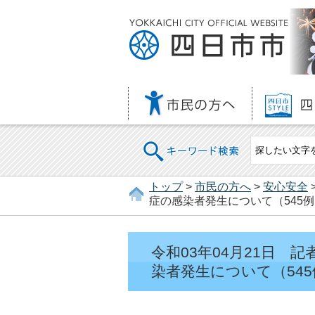
キーワード検索
トップ
>
市民の方へ
>
安心安全
症の感染者発生について（545例
令和03年04月21日
染者発生について（545