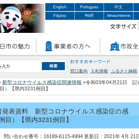
English
Portugues
中文
Filipino
नेपाली
Bahasa Indonesia
文字サイズ
おすすめキーワード
窓口案内
入札情報
ふるさと納税
>
新型コロナウイルス感染症関連情報
>令和03年04月21日
目）【県内3231例目】
 記者発表資料 新型コロナウイルス感染症の感
例目）【県内3231例目】
問い合わせ番号：16189-6115-4994
更新日：2021年 4月 21