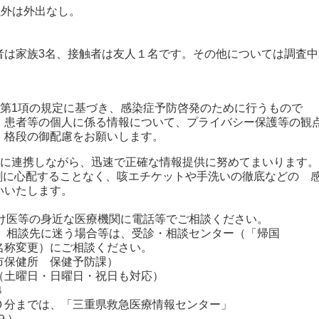
外は外出なし。
は家族3名、接触者は友人１名です。その他については調査中
条第1項の規定に基づき、感染症予防啓発のために行うもので
、患者等の個人に係る情報について、プライバシー保護等の観
、格段の御配慮をお願いします。
密に連携しながら、迅速で正確な情報提供に努めてまいります。
剰に心配することなく、咳エチケットや手洗いの徹底などの 
いいたします。
つけ医等の身近な医療機関に電話等でご相談ください。
や、相談先に迷う場合等は、受診・相談センター（「帰国
称変更）にご相談ください。
保健所 保健予防課）
曜日・日曜日・祝日も対応）
４
分までは、「三重県救急医療情報センター」
９）