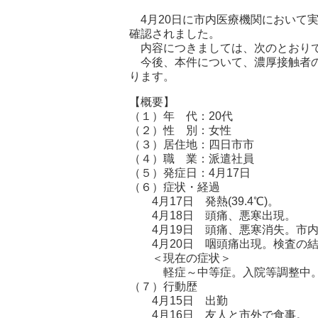
4月20日に市内医療機関において
確認されました。
内容につきましては、次のとおり
今後、本件について、濃厚接触者の
ります。
【概要】
（１）年 代：20代
（２）性 別：女性
（３）居住地：四日市市
（４）職 業：派遣社員
（５）発症日：4月17日
（６）症状・経過
4月17日 発熱(39.4℃)。
4月18日 頭痛、悪寒出現。
4月19日 頭痛、悪寒消失。市内
4月20日 咽頭痛出現。検査の結
＜現在の症状＞
軽症～中等症。入院等調整中
（７）行動歴
4月15日 出勤
4月16日 友人と市外で食事。