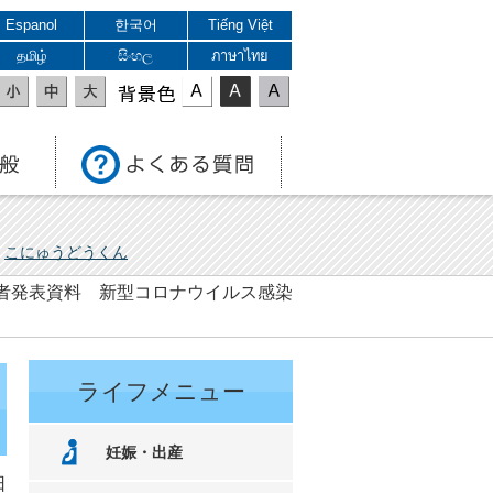
Espanol
한국어
Tiếng Việt
தமிழ்
සිංහල
ภาษาไทย
表示色
こにゅうどうくん
 記者発表資料 新型コロナウイルス感染
ライフメニュー
妊娠・出産
日