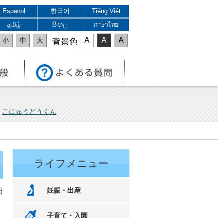
Espanol
한국어
Tiếng Việt
தமிழ்
සිංහල
ภาษาไทย
表示色
こにゅうどうくん
ライフメニュー
妊娠・出産
日
子育て・入園