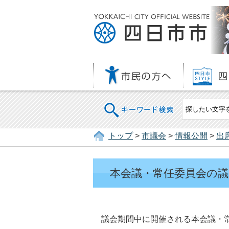
キーワード検索
トップ
>
市議会
>
情報公開
>
出
本会議・常任委員会の議
議会期間中に開催される本会議・常