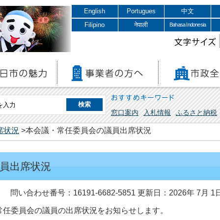
English
Portugues
中文
Filipino
नेपाली
Bahasa Indonesia
文字サイズ
おすすめキーワード
窓口案内
入札情報
ふるさと納税
席状況
>本会議・常任委員会の議員出席状況
員出席状況
問い合わせ番号：16191-6682-5851
更新日：2026年 7月 1
任委員会の議員の出席状況をお知らせします。