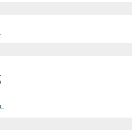
）
）
）
）
）