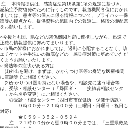
注： 本情報提供は、感染症法第16条第1項の規定に基づき、
感染症予防啓発のために行うものです。報道機関各位におかれ
ましては、患者等の個人に係る情報について、プライバシー保
護等の観点から、提供資料の範囲内での報道に、格段の御配慮
をお願いします。
○今後とも国、県などの関係機関と密に連携しながら、迅速で
正確な情報提供に努めてまいります。
○ 市民の皆様におかれましては、過剰に心配することなく、咳
エチケットや手洗いの徹底などの 感染症対策に努めていただ
くようお願いいたします。
○ 発熱等の症状がある方は
(1)外出を避け、まずは、かかりつけ医等の身近な医療機関
に電話等でご相談ください。
(2)かかりつけ医を持たない場合や、相談先に迷う場合等
は、受診・相談センター（「帰国者・ 接触者相談センタ
ー」から名称変更）にご相談ください。
◎受診・相談センター（四日市市保健所 保健予防課）
９時００分～２１時００分（土曜日・日曜日・祝日も
対応）
☎０５９－３５２－０５９４
注：２１時００分から翌９時００分までは、「三重県救急