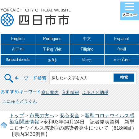
English
Portugues
中文
Espanol
한국어
Tiếng Việt
Filipino
नेपाली
தமிழ்
සිංහල
ภาษาไทย
Bahasa Indonesia
キーワード検索
おすすめキーワード
窓口案内
入札情報
ふるさと納税
こにゅうどうくん
トップ
>
市民の方へ
>
安心安全
>
新型コロナウイルス感
染症関連情報
>令和03年04月24日 記者発表資料 新型
コロナウイルス感染症の感染者発生について（618例目）
【県内3430例目】