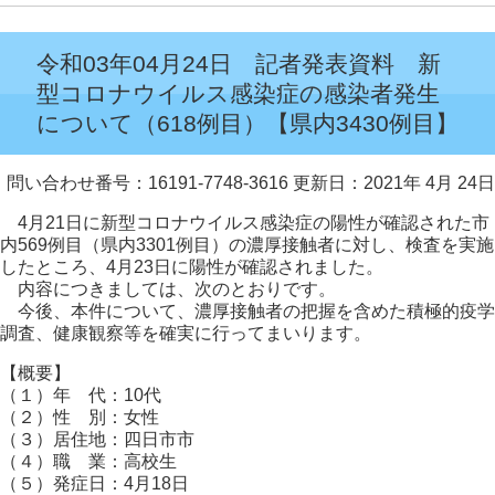
令和03年04月24日 記者発表資料 新
型コロナウイルス感染症の感染者発生
について（618例目）【県内3430例目】
問い合わせ番号：16191-7748-3616
更新日：2021年 4月 24日
4月21日に新型コロナウイルス感染症の陽性が確認された市
内569例目（県内3301例目）の濃厚接触者に対し、検査を実施
したところ、4月23日に陽性が確認されました。
内容につきましては、次のとおりです。
今後、本件について、濃厚接触者の把握を含めた積極的疫学
調査、健康観察等を確実に行ってまいります。
【概要】
（１）年 代：10代
（２）性 別：女性
（３）居住地：四日市市
（４）職 業：高校生
（５）発症日：4月18日