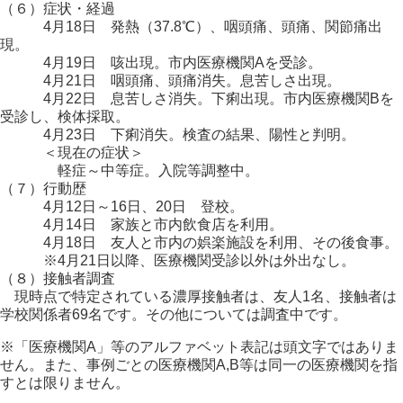
（６）症状・経過
4月18日 発熱（37.8℃）、咽頭痛、頭痛、関節痛出
現。
4月19日 咳出現。市内医療機関Aを受診。
4月21日 咽頭痛、頭痛消失。息苦しさ出現。
4月22日 息苦しさ消失。下痢出現。市内医療機関Bを
受診し、検体採取。
4月23日 下痢消失。検査の結果、陽性と判明。
＜現在の症状＞
軽症～中等症。入院等調整中。
（７）行動歴
4月12日～16日、20日 登校。
4月14日 家族と市内飲食店を利用。
4月18日 友人と市内の娯楽施設を利用、その後食事。
※4月21日以降、医療機関受診以外は外出なし。
（８）接触者調査
現時点で特定されている濃厚接触者は、友人1名、接触者は
学校関係者69名です。その他については調査中です。
※「医療機関A」等のアルファベット表記は頭文字ではありま
せん。また、事例ごとの医療機関A,B等は同一の医療機関を指
すとは限りません。