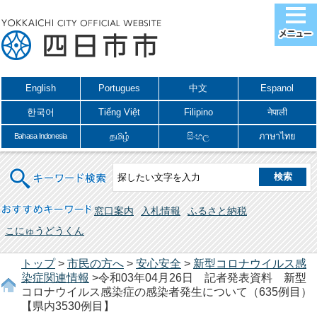
English
Portugues
中文
Espanol
한국어
Tiếng Việt
Filipino
नेपाली
தமிழ்
සිංහල
ภาษาไทย
Bahasa Indonesia
キーワード検索
おすすめキーワード
窓口案内
入札情報
ふるさと納税
こにゅうどうくん
トップ
>
市民の方へ
>
安心安全
>
新型コロナウイルス感
染症関連情報
>令和03年04月26日 記者発表資料 新型
コロナウイルス感染症の感染者発生について（635例目）
【県内3530例目】