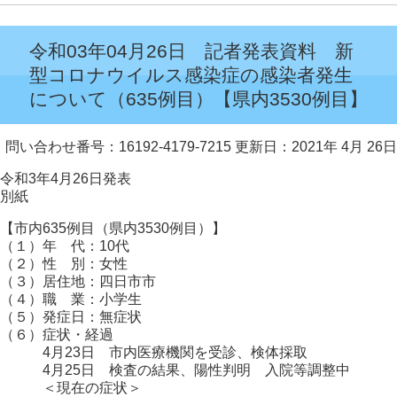
令和03年04月26日 記者発表資料 新
型コロナウイルス感染症の感染者発生
について（635例目）【県内3530例目】
問い合わせ番号：16192-4179-7215
更新日：2021年 4月 26日
令和3年4月26日発表
別紙
【市内635例目（県内3530例目）】
（１）年 代：10代
（２）性 別：女性
（３）居住地：四日市市
（４）職 業：小学生
（５）発症日：無症状
（６）症状・経過
4月23日 市内医療機関を受診、検体採取
4月25日 検査の結果、陽性判明 入院等調整中
＜現在の症状＞