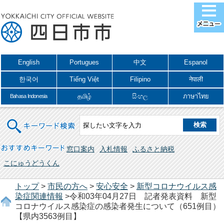
English
Portugues
中文
Espanol
한국어
Tiếng Việt
Filipino
नेपाली
தமிழ்
සිංහල
ภาษาไทย
Bahasa Indonesia
キーワード検索
おすすめキーワード
窓口案内
入札情報
ふるさと納税
こにゅうどうくん
トップ
>
市民の方へ
>
安心安全
>
新型コロナウイルス感
染症関連情報
>令和03年04月27日 記者発表資料 新型
コロナウイルス感染症の感染者発生について（651例目）
【県内3563例目】