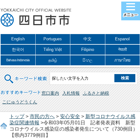
English
Portugues
中文
Espanol
한국어
Tiếng Việt
Filipino
नेपाली
தமிழ்
සිංහල
ภาษาไทย
Bahasa Indonesia
キーワード検索
おすすめキーワード
窓口案内
入札情報
ふるさと納税
こにゅうどうくん
トップ
>
市民の方へ
>
安心安全
>
新型コロナウイルス感
染症関連情報
>令和03年05月01日 記者発表資料 新型
コロナウイルス感染症の感染者発生について（730例目）
【県内3779例目】