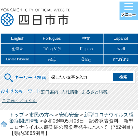
English
Portugues
中文
Espanol
한국어
Tiếng Việt
Filipino
नेपाली
தமிழ்
සිංහල
ภาษาไทย
Bahasa Indonesia
キーワード検索
おすすめキーワード
窓口案内
入札情報
ふるさと納税
こにゅうどうくん
トップ
>
市民の方へ
>
安心安全
>
新型コロナウイルス感
染症関連情報
>令和03年05月03日 記者発表資料 新型
コロナウイルス感染症の感染者発生について（752例目）
【県内3865例目】