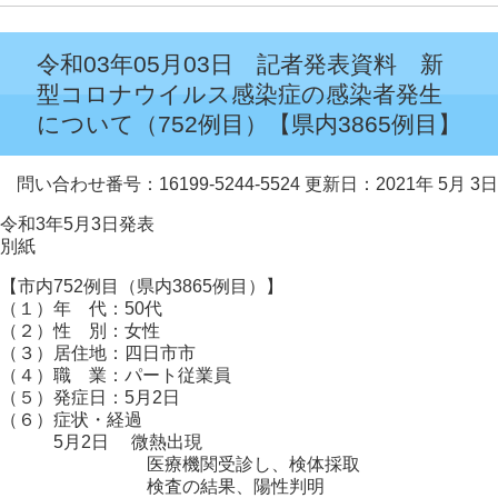
令和03年05月03日 記者発表資料 新
型コロナウイルス感染症の感染者発生
について（752例目）【県内3865例目】
問い合わせ番号：16199-5244-5524
更新日：2021年 5月 3日
令和3年5月3日発表
別紙
【市内752例目（県内3865例目）】
（１）年 代：50代
（２）性 別：女性
（３）居住地：四日市市
（４）職 業：パート従業員
（５）発症日：5月2日
（６）症状・経過
5月2日 微熱出現
医療機関受診し、検体採取
検査の結果、陽性判明