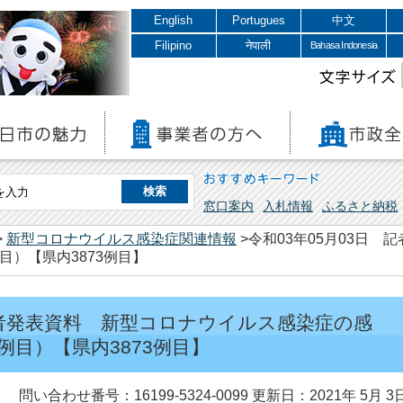
English
Portugues
中文
Filipino
नेपाली
Bahasa Indonesia
文字サイズ
おすすめキーワード
窓口案内
入札情報
ふるさと納税
>
新型コロナウイルス感染症関連情報
>令和03年05月03日
目）【県内3873例目】
 記者発表資料 新型コロナウイルス感染症の感
例目）【県内3873例目】
問い合わせ番号：16199-5324-0099
更新日：2021年 5月 3