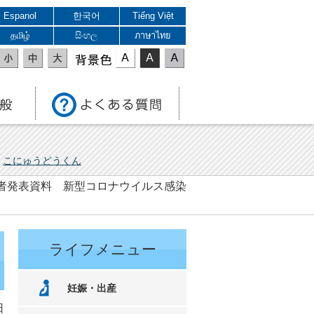
Espanol
한국어
Tiếng Việt
தமிழ்
සිංහල
ภาษาไทย
表示色
こにゅうどうくん
 記者発表資料 新型コロナウイルス感染
ライフメニュー
妊娠・出産
日