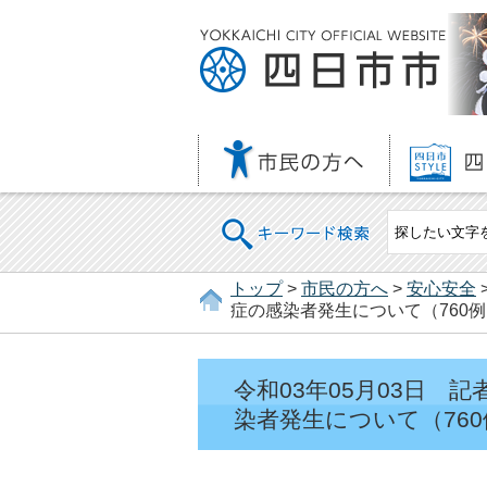
キーワード検索
トップ
>
市民の方へ
>
安心安全
症の感染者発生について（760例
令和03年05月03日
染者発生について（760