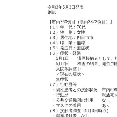
令和3年5月3日発表
別紙
【市内760例目（県内3873例目）】
（１）年 代：70代
（２）性 別：女性
（３）居住地：四日市市
（４）職 業：無職
（５）発症日：無症状
（６）症状・経過
5月1日 濃厚接触者として、
5月2日 検査の結果、陽性判
入院等調整中
＜現在の症状＞
無症状
（７）行動歴等
・陽性患者との接触状況 市内699
・行動歴 親族宅を訪問（
・公共交通機関の利用 なし
・マスクの着用 あり
（８）接触者調査（5月3日時点）
・濃厚接触者 なし