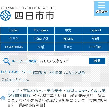
English
Portugues
中文
Espanol
한국어
Tiếng Việt
Filipino
नेपाली
தமிழ்
සිංහල
ภาษาไทย
Bahasa Indonesia
キーワード検索
おすすめキーワード
窓口案内
入札情報
ふるさと納税
こにゅうどうくん
トップ
>
市民の方へ
>
安心安全
>
新型コロナウイルス感
染症関連情報
>令和03年05月08日 記者発表資料 新型
コロナウイルス感染症の感染者発生について（市内790例
目）【県内4049例目】