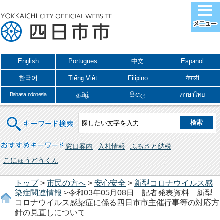
English
Portugues
中文
Espanol
한국어
Tiếng Việt
Filipino
नेपाली
தமிழ்
සිංහල
ภาษาไทย
Bahasa Indonesia
キーワード検索
おすすめキーワード
窓口案内
入札情報
ふるさと納税
こにゅうどうくん
トップ
>
市民の方へ
>
安心安全
>
新型コロナウイルス感
染症関連情報
>令和03年05月08日 記者発表資料 新型
コロナウイルス感染症に係る四日市市主催行事等の対応方
針の見直しについて