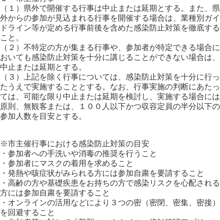
（１）県外で開催する行事は中止または延期とする。また、県
外からの参加が見込まれる行事を開催する場合は、業種別ガイ
ドライン等が定める行事前後を含めた感染防止対策を徹底する
こと。
（２）不特定の方が集まる行事や、参加者が特定できる場合に
おいても感染防止対策を十分に講じることができない場合は、
中止または延期とする。
（３）上記を除く行事については、感染防止対策を十分に行っ
たうえで実施することとする。なお、行事実施の判断にあたっ
ては、可能な限り中止または延期を検討し、実施する場合には
原則、無観客または、１００人以下かつ収容定員の半分以下の
参加人数を目安とする。
※市主催行事における感染防止対策の目安
・参加者への手洗いや消毒の推奨を行うこと
・参加者にマスクの着用を求めること
・発熱や咳症状がみられる方には参加自粛を要請すること
・高齢の方や基礎疾患をお持ちの方で感染リスクを心配される
方には参加自粛を要請すること
・オンラインの活用などにより３つの密（密閉、密集、密接）
を回避すること