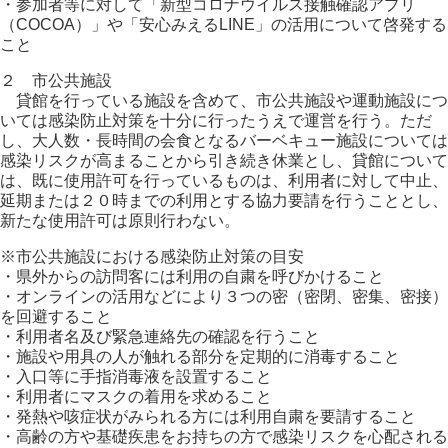
・参加者等に対して「新型コロナウイルス接触確認アプリ
（COCOA）」や「安心みえるLINE」の活用について啓発する
こと
２ 市公共施設
貸館を行っている施設を含めて、市公共施設や運動施設につ
いては感染防止対策を十分に行ったうえで運営を行う。ただ
し、大人数・長時間の会食となるバーベキュー施設については
感染リスクが高まることから引き続き休業とし、貸館について
は、既に使用許可を行っているものは、利用者に対して中止、
延期または２０時までの利用とする協力要請を行うこととし、
新たな使用許可は原則行わない。
※市公共施設における感染防止対策の目安
・県外からの訪問客には利用の自粛を呼びかけること
・オンラインの活用などにより３つの密（密閉、密集、密接）
を回避すること
・利用者名及び緊急連絡先の確認を行うこと
・施設や用具の人が触れる部分を定期的に消毒すること
・入口等に手指消毒液を設置すること
・利用者にマスクの着用を求めること
・発熱や咳症状がみられる方には利用自粛を要請すること
・高齢の方や基礎疾患をお持ちの方で感染リスクを心配される