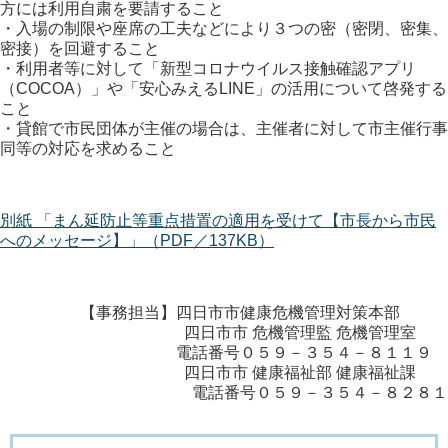
方には利用自粛を要請すること
・入場の制限や座席の工夫などにより３つの密（密閉、密集、
密接）を回避すること
・利用者等に対して「新型コロナウイルス接触確認アプリ
（COCOA）」や「安心みえるLINE」の活用について啓発する
こと
・貸館で市民団体が主催の場合は、主催者に対して市主催行事
同等の対応を求めること
別紙 「まん延防止等重点措置の適用を受けて【市長から市民
へのメッセージ】」（PDF／137KB）
【事務担当】四日市市健康危機管理対策本部
四日市市 危機管理監 危機管理室
電話番号０５９－３５４－８１１９
四日市市 健康福祉部 健康福祉課
電話番号０５９－３５４－８２８１