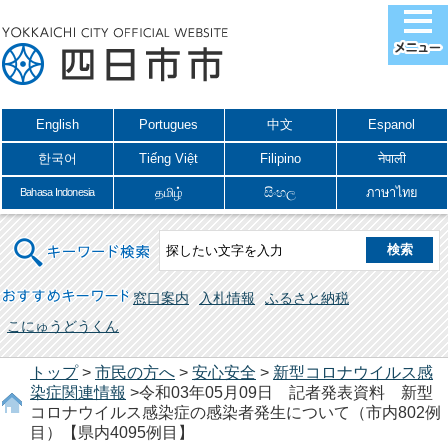
English
Portugues
中文
Espanol
한국어
Tiếng Việt
Filipino
नेपाली
தமிழ்
සිංහල
ภาษาไทย
Bahasa Indonesia
キーワード検索
おすすめキーワード
窓口案内
入札情報
ふるさと納税
こにゅうどうくん
トップ
>
市民の方へ
>
安心安全
>
新型コロナウイルス感
染症関連情報
>令和03年05月09日 記者発表資料 新型
コロナウイルス感染症の感染者発生について（市内802例
目）【県内4095例目】